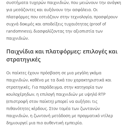
συστήματα τυχερών παιχνιδιών, που μειώνουν την ανάγκη
για μεσάζοντες και αυξάνουν την ασφάλεια. Οι
πλατφόρμες που εστιάζουν στην τεχνολογία, προσφέρουν
συχνά δοκιμές και αποδείξεις τυχαιότητας (proof of
randomness), διασφαλίζοντας την αξιοπιστία των
παιχνιδιών.
Παιχνίδια και πλατφόρμες: επιλογές και
στρατηγικές
Οι παίκτες έχουν πρόσβαση σε μια μεγάλη γκάμα
παιχνιδιών, καθένα με τα δικά του χαρακτηριστικά και
στρατηγικές. Για παράδειγμα, στην κατηγορία των
κουλοχέρηδων, η επιλογή παιχνιδιών με υψηλό RTP
(επιστροφή στον παίκτη) μπορεί να αυξήσει τις
πιθανότητες κέρδους. Στον τομέα των ζωντανών
παιχνιδιών, η ζωντανή μετάδοση με πραγματικό ντίλερ
δημιουργεί μια πιο αυθεντική εμπειρία.