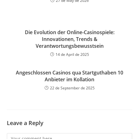
27 de May de 2026
Die Evolution der Online-Casinospiele:
Innovationen, Trends &
Verantwortungsbewusstsein
14 de April de 2025
Angeschlossen Casinos qua Startguthaben 10
Anbieter im Kollation
22 de September de 2025
Leave a Reply