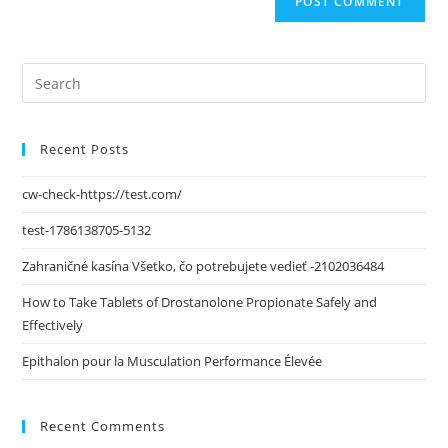
Recent Posts
cw-check-https://test.com/
test-1786138705-5132
Zahraničné kasína Všetko, čo potrebujete vedieť -2102036484
How to Take Tablets of Drostanolone Propionate Safely and
Effectively
Epithalon pour la Musculation Performance Élevée
Recent Comments