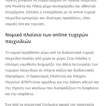
παίκτες μπορούν να συμμετάσχουν σε ποικίλα παιχνίδια,
από Ρουλέτα και Πόκερ μέχρι κουλοχέρηδες και αθλητικά
στοιχήματα. Ωστόσο, η ενασχόληση με τα online τυχερά
παιχνίδια εμπεριέχει και ιδιαίτερες προκλήσεις, τόσο
νομικές όσο και τεχνικές.
Νομικό πλαίσιο των online τυχερών
παιχνιδιών
Το νομικό περιβάλλον γύρω από τα διαδικτυακά τυχερά
παιχνίδια ποικίλει από χώρα σε χώρα. Στην Ελλάδα, η
επίσημη νομοθεσία διαχωρίζει την άδεια λειτουργίας των
τυχερών παιχνιδιών σε επίγεια καζίνο και διαδικτυακές
πλατφόρμες. Ο Οργανισμός Εποπτείας και Ελέγχου
Παιγνίων (ΕΠΕΠ) είναι αρμόδιος για την έκδοση αδειών και
την τήρηση των κανόνων που διασφαλίζουν τη διαφάνεια
και την ασφάλεια.
Ένα από τα σημαντικά ζητήματα αφορά την προστασία