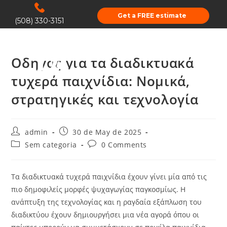
Get a FREE estimate
(508) 330-3151
Οδηγός για τα διαδικτυακά
τυχερά παιχνίδια: Νομικά,
στρατηγικές και τεχνολογία
admin
30 de May de 2025
Sem categoria
0 Comments
Τα διαδικτυακά τυχερά παιχνίδια έχουν γίνει μία από τις
πιο δημοφιλείς μορφές ψυχαγωγίας παγκοσμίως. Η
ανάπτυξη της τεχνολογίας και η ραγδαία εξάπλωση του
διαδικτύου έχουν δημιουργήσει μια νέα αγορά όπου οι