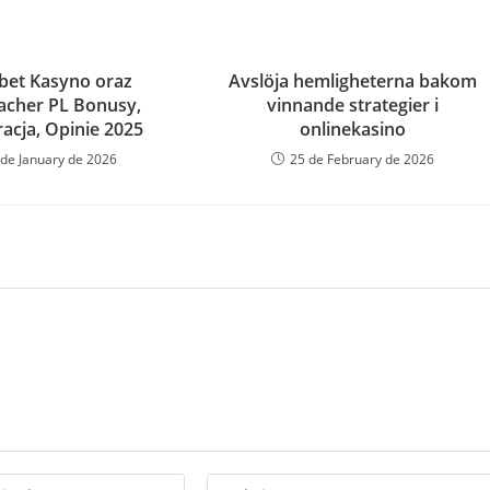
bet Kasyno oraz
Avslöja hemligheterna bakom
cher PL Bonusy,
vinnande strategier i
racja, Opinie 2025
onlinekasino
 de January de 2026
25 de February de 2026