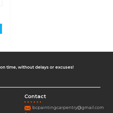
 on time, without delays or excuses!
Contact
bcpaintingcarpentry@gmail.com