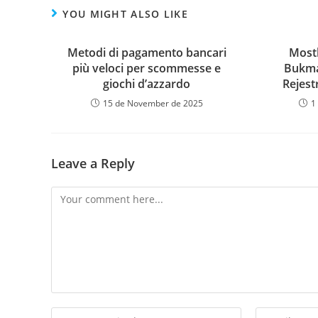
YOU MIGHT ALSO LIKE
Metodi di pagamento bancari
Most
più veloci per scommesse e
Bukma
giochi d’azzardo
Rejest
15 de November de 2025
1
Leave a Reply