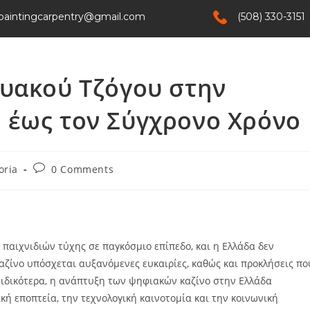
paintingcarpentry@gmail.com
(508) 330-3151
Home
Services
About Us
Contact
τυακού Τζόγου στην
ή έως τον Σύγχρονο Χρόνο
oria
0 Comments
 παιχνιδιών τύχης σε παγκόσμιο επίπεδο, και η Ελλάδα δεν
αζίνο υπόσχεται αυξανόμενες ευκαιρίες, καθώς και προκλήσεις πο
Ειδικότερα, η ανάπτυξη των ψηφιακών καζίνο στην Ελλάδα
κή εποπτεία, την τεχνολογική καινοτομία και την κοινωνική