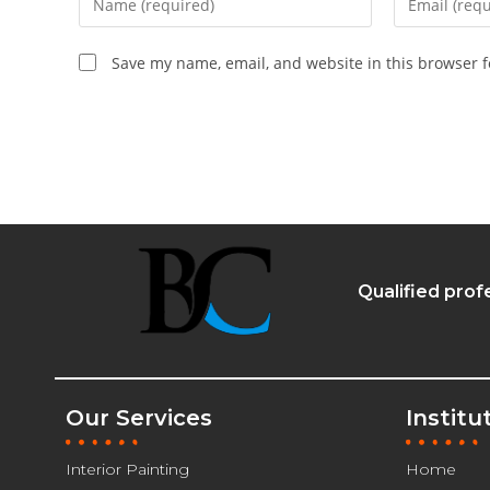
Save my name, email, and website in this browser f
Qualified prof
Our Services
Institu
Interior Painting
Home