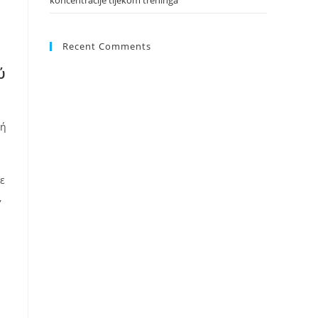
koncentracije tijekom treninga
Recent Comments
ύ
κή
ε
,
η