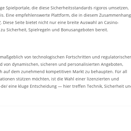
ge Spielportale, die diese Sicherheitsstandards rigoros umsetzen,
bnis. Eine empfehlenswerte Plattform, die in diesem Zusammenhang
/
. Diese Seite bietet nicht nur eine breite Auswahl an Casino-
 zu Sicherheit, Spielregeln und Bonusangeboten bereit.
maßgeblich von technologischen Fortschritten und regulatorische
nd von dynamischen, sicheren und personalisierten Angeboten,
ich auf dem zunehmend kompetitiven Markt zu behaupten. Für all
ationen stützen möchten, ist die Wahl einer lizenzierten und
-de/ eine kluge Entscheidung — hier treffen Technik, Sicherheit u