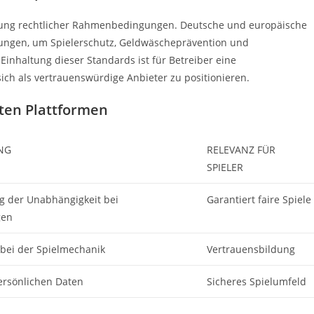
tung rechtlicher Rahmenbedingungen. Deutsche und europäische
ungen, um Spielerschutz, Geldwäscheprävention und
Einhaltung dieser Standards ist für Betreiber eine
sich als vertrauenswürdige Anbieter zu positionieren.
ten Plattformen
NG
RELEVANZ FÜR
SPIELER
ng der Unabhängigkeit bei
Garantiert faire Spiele
gen
bei der Spielmechanik
Vertrauensbildung
ersönlichen Daten
Sicheres Spielumfeld