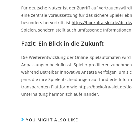
Für deutsche Nutzer ist der Zugriff auf vertrauenswürdi
eine zentrale Voraussetzung für das sichere Spielerle
besonders hervortritt, ist
https://bookofra-slot.de/de-de
Spielen, sondern stellt auch umfassende Informationen
Fazit: Ein Blick in die Zukunft
Die Weiterentwicklung der Online-Spielautomaten wird 
Anpassungen beeinflusst. Spieler profitieren zunehme
während Betreiber innovative Ansätze verfolgen, um s
jene, die ihre Spielentscheidungen auf fundierte Inform
transparenten Plattform wie https://bookofra-slot.de/de
Unterhaltung harmonisch aufeinander.
YOU MIGHT ALSO LIKE