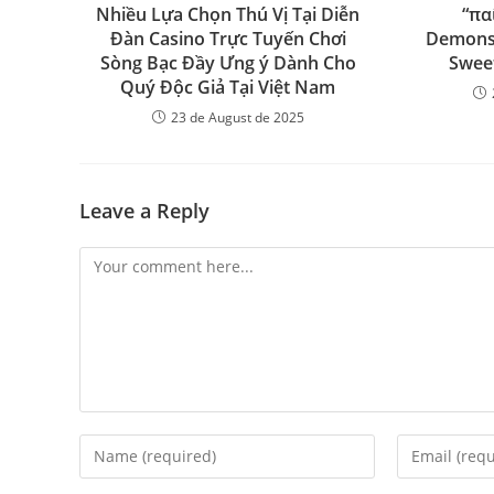
Nhiều Lựa Chọn Thú Vị Tại Diễn
“πα
Đàn Casino Trực Tuyến Chơi
Demonst
Sòng Bạc Đầy Ưng ý Dành Cho
Swee
Quý Độc Giả Tại Việt Nam
23 de August de 2025
Leave a Reply