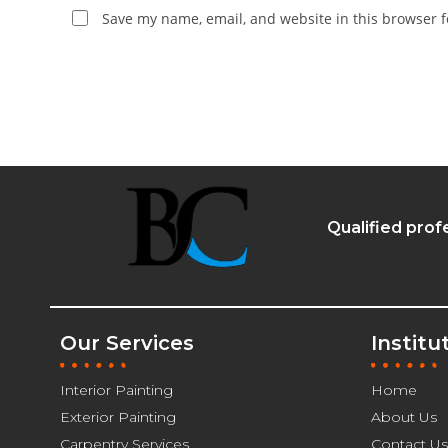
Save my name, email, and website in this browser f
Qualified prof
Our Services
Institu
Interior Painting
Home
Exterior Painting
About Us
Carpentry Services
Contact Us