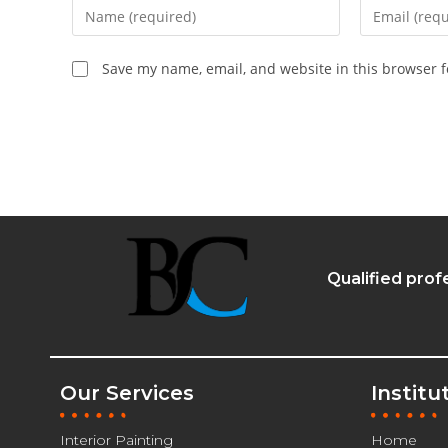
Save my name, email, and website in this browser f
Qualified prof
Our Services
Institu
Interior Painting
Home