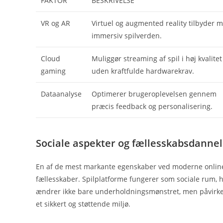
FAKTOR
BESKRIVELSE
VR og AR
Virtuel og augmented reality tilbyder 
immersiv spilverden.
Cloud
Muliggør streaming af spil i høj kvalitet
gaming
uden kraftfulde hardwarekrav.
Dataanalyse
Optimerer brugeroplevelsen gennem
præcis feedback og personalisering.
Sociale aspekter og fællesskabsdanne
En af de mest markante egenskaber ved moderne online
fællesskaber. Spilplatforme fungerer som sociale rum,
ændrer ikke bare underholdningsmønstret, men påvirker og
et sikkert og støttende miljø.