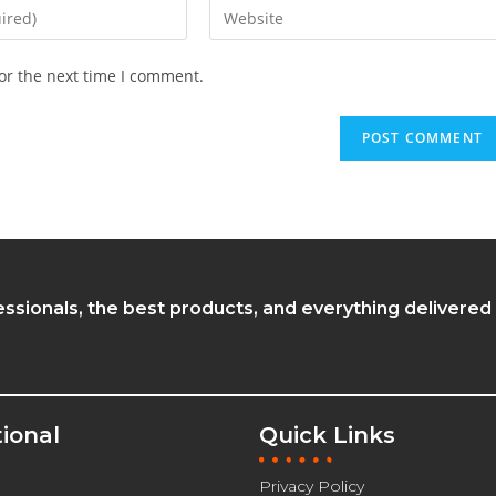
or the next time I comment.
essionals, the best products, and everything delivered
tional
Quick Links
Privacy Policy