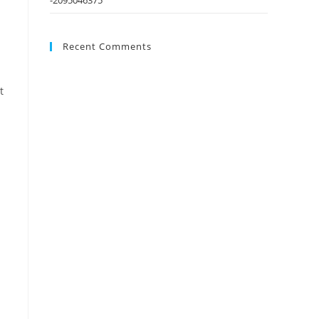
-2095046375
Recent Comments
t