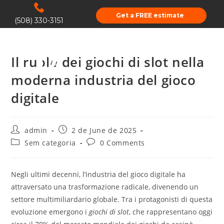
Get a FREE estimate
(508) 330-3151
Il ruolo dei giochi di slot nella
moderna industria del gioco
digitale
admin
2 de June de 2025
Sem categoria
0 Comments
Negli ultimi decenni, l’industria del gioco digitale ha
attraversato una trasformazione radicale, divenendo un
settore multimiliardario globale. Tra i protagonisti di questa
evoluzione emergono i
giochi di slot
, che rappresentano oggi