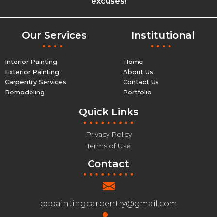
excuses!
Our Services
Institutional
Interior Painting
Home
Exterior Painting
About Us
Carpentry Services
Contact Us
Remodeling
Portfolio
Quick Links
Privacy Policy
Terms of Use
Contact
bcpaintingcarpentry@gmail.com