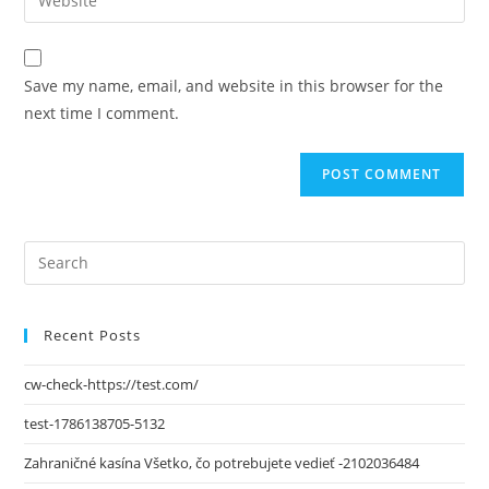
Save my name, email, and website in this browser for the
next time I comment.
Recent Posts
cw-check-https://test.com/
test-1786138705-5132
Zahraničné kasína Všetko, čo potrebujete vedieť -2102036484