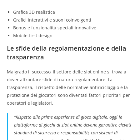
Grafica 3D realistica
Grafici interattivi e suoni coinvolgenti
Bonus e funzionalità speciali innovative
Mobile-first design
Le sfide della regolamentazione e della
trasparenza
Malgrado il successo, il settore delle slot online si trova a
dover affrontare sfide di natura regolamentare. La
trasparenza, il rispetto delle normative antiriciclaggio e la
protezione dei giocatori sono diventati fattori prioritari per
operatori e legislatori.
“Rispetto alle prime esperienze di gioco digitale, oggi le
piattaforme di giochi di slot online devono garantire elevati
standard di sicurezza e responsabilità, con sistemi di