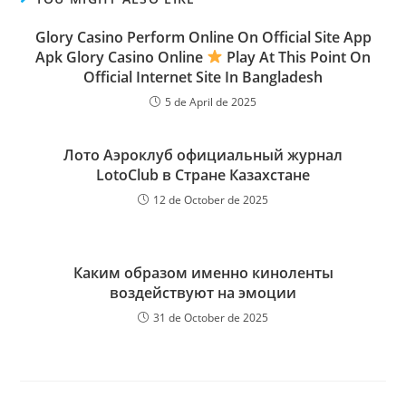
Glory Casino Perform Online On Official Site App
Apk Glory Casino Online
Play At This Point On
Official Internet Site In Bangladesh
5 de April de 2025
Лото Аэроклуб официальный журнал
LotoClub в Стране Казахстане
12 de October de 2025
Каким образом именно киноленты
воздействуют на эмоции
31 de October de 2025