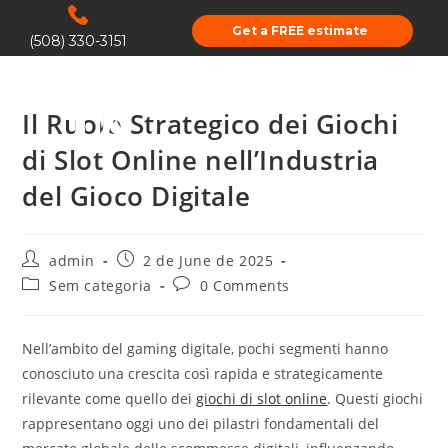
Get a FREE estimate
(508) 330-3151
Il Ruolo Strategico dei Giochi
di Slot Online nell’Industria
del Gioco Digitale
admin
2 de June de 2025
Sem categoria
0 Comments
Nell’ambito del gaming digitale, pochi segmenti hanno
conosciuto una crescita così rapida e strategicamente
rilevante come quello dei
giochi di slot online
. Questi giochi
rappresentano oggi uno dei pilastri fondamentali del