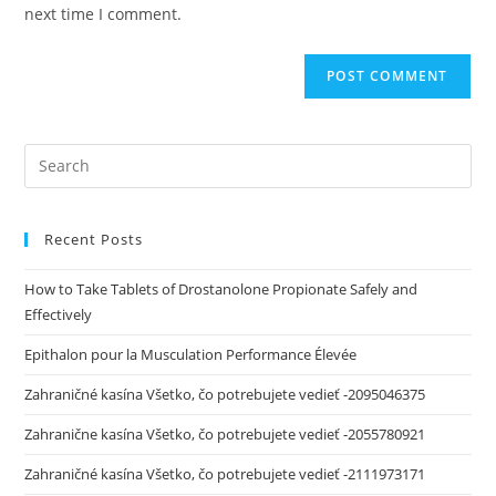
next time I comment.
Recent Posts
How to Take Tablets of Drostanolone Propionate Safely and
Effectively
Epithalon pour la Musculation Performance Élevée
Zahraničné kasína Všetko, čo potrebujete vedieť -2095046375
Zahranične kasína Všetko, čo potrebujete vedieť -2055780921
Zahraničné kasína Všetko, čo potrebujete vedieť -2111973171