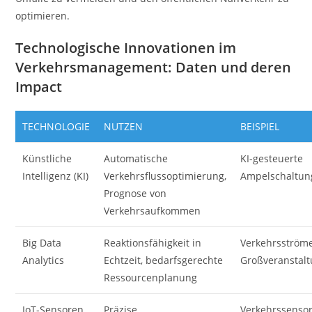
optimieren.
Technologische Innovationen im
Verkehrsmanagement: Daten und deren
Impact
TECHNOLOGIE
NUTZEN
BEISPIEL
Künstliche
Automatische
KI-gesteuerte
Intelligenz (KI)
Verkehrsflussoptimierung,
Ampelschaltun
Prognose von
Verkehrsaufkommen
Big Data
Reaktionsfähigkeit in
Verkehrsströme
Analytics
Echtzeit, bedarfsgerechte
Großveranstal
Ressourcenplanung
IoT-Sensoren
Präzise
Verkehrssensor