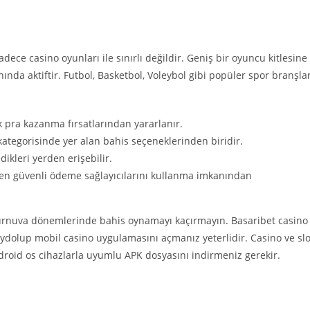
dece casino oyunları ile sınırlı değildir. Geniş bir oyuncu kitlesine
da aktiftir. Futbol, Basketbol, Voleybol gibi popüler spor branşlar
pra kazanma fırsatlarından yararlanır.
kategorisinde yer alan bahis seçeneklerinden biridir.
dikleri yerden erişebilir.
 en güvenli ödeme sağlayıcılarını kullanma imkanından
urnuva dönemlerinde bahis oynamayı kaçırmayın. Basaribet casino
aydolup mobil casino uygulamasını açmanız yeterlidir. Casino ve slo
oid os cihazlarla uyumlu APK dosyasını indirmeniz gerekir.