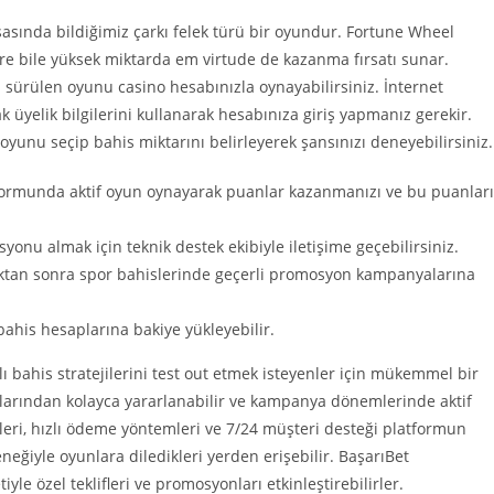
asında bildiğimiz çarkı felek türü bir oyundur. Fortune Wheel
e bile yüksek miktarda em virtude de kazanma fırsatı sunar.
a sürülen oyunu casino hesabınızla oynayabilirsiniz. İnternet
 üyelik bilgilerini kullanarak hesabınıza giriş yapmanız gerekir.
unu seçip bahis miktarını belirleyerek şansınızı deneyebilirsiniz.
ormunda aktif oyun oynayarak puanlar kazanmanızı ve bu puanları
nu almak için teknik destek ekibiyle iletişime geçebilirsiniz.
ıktan sonra spor bahislerinde geçerli promosyon kampanyalarına
bahis hesaplarına bakiye yükleyebilir.
 bahis stratejilerini test out etmek isteyenler için mükemmel bir
satlarından kolayca yararlanabilir ve kampanya dönemlerinde aktif
ekleri, hızlı ödeme yöntemleri ve 7/24 müşteri desteği platformun
eneğiyle oyunlara diledikleri yerden erişebilir. BaşarıBet
le özel teklifleri ve promosyonları etkinleştirebilirler.