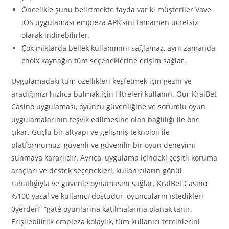
Öncelikle şunu belirtmekte fayda var ki müşteriler Vave
iOS uygulaması empieza APK’sini tamamen ücretsiz
olarak indirebilirler.
Çok miktarda bellek kullanımını sağlamaz, aynı zamanda
choix kaynağın tüm seçeneklerine erişim sağlar.
Uygulamadaki tüm özellikleri keşfetmek için gezin ve
aradığınızı hızlıca bulmak için filtreleri kullanın. Our KralBet
Casino uygulaması, oyuncu güvenliğine ve sorumlu oyun
uygulamalarının teşvik edilmesine olan bağlılığı ile öne
çıkar. Güçlü bir altyapı ve gelişmiş teknoloji ile
platformumuz, güvenli ve güvenilir bir oyun deneyimi
sunmaya kararlıdır. Ayrıca, uygulama içindeki çeşitli koruma
araçları ve destek seçenekleri, kullanıcıların gönül
rahatlığıyla ve güvenle oynamasını sağlar. KralBet Casino
%100 yasal ve kullanıcı dostudur, oyuncuların istedikleri
0yerden” “gaté oyunlarına katılmalarına olanak tanır.
Erişilebilirlik empieza kolaylık, tüm kullanıcı tercihlerini