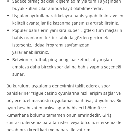
Sadece birkaç dakikalık işlem adımıyla tüm 18 yaşından
büyük kullanıcılar anında kayıt olabilmektedir.
Uygulamayı kullanarak kolayca bahis yapabilirsiniz ve en
kaliteli avantajlar ile kazanma şansınızı artırabilirsiniz.
Popüler bahislerin yanı sıra Süper Lig’deki tüm maçların
bahis oranlarını tek bir tabloda gözden geçirmek
isterseniz, İddaa Programı sayfamızdan
yararlanabilirsiniz.
Betwinner, futbol, ping-pong, basketbol, at yarışları
empieza daha birçok spor dalına bahis yapma seçeneği
sunar.
Bu kurulum, uygulama deneyimini taklit ederek, spor
bahislerine” “sigue casino oyunlarına hızlı erişim sağlar ve
böylece özel masaüstü uygulamasına ihtiyaç duyulmaz. Bir
oyun hesabı zaten açıksa spor bahisleri bölümü ve
kumarhane bölümü tamamen onun emrindedir. Giriş
sonrası dilerseniz para tarnsferi veya bitcoin, isterseniz de
hesabınıza kredi kartı ve papara ile yatırım