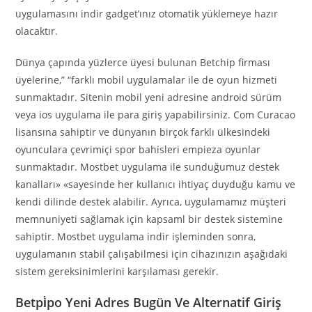
uygulamasını indir gadget’ınız otomatik yüklemeye hazır
olacaktır.
Dünya çapında yüzlerce üyesi bulunan Betchip firması
üyelerine,” “farklı mobil uygulamalar ile de oyun hizmeti
sunmaktadır. Sitenin mobil yeni adresine android sürüm
veya ios uygulama ile para giriş yapabilirsiniz. Com Curacao
lisansına sahiptir ve dünyanın birçok farklı ülkesindeki
oyunculara çevrimiçi spor bahisleri empieza oyunlar
sunmaktadır. Mostbet uygulama ile sunduğumuz destek
kanalları» «sayesinde her kullanıcı ihtiyaç duyduğu kamu ve
kendi dilinde destek alabilir. Ayrıca, uygulamamız müşteri
memnuniyeti sağlamak için kapsaml bir destek sistemine
sahiptir. Mostbet uygulama indir işleminden sonra,
uygulamanın stabil çalışabilmesi için cihazınızın aşağıdaki
sistem gereksinimlerini karşılaması gerekir.
Betpi̇po Yeni Adres Bugün Ve Alternatif Giriş