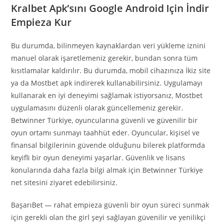
Kralbet Apk’sını Google Android Için İndir
Empieza Kur
Bu durumda, bilinmeyen kaynaklardan veri yükleme iznini
manuel olarak işaretlemeniz gerekir, bundan sonra tüm
kısıtlamalar kaldırılır. Bu durumda, mobil cihazınıza İkiz site
ya da Mostbet apk indirerek kullanabilirsiniz. Uygulamayı
kullanarak en iyi deneyimi sağlamak istiyorsanız, Mostbet
uygulamasını düzenli olarak güncellemeniz gerekir.
Betwinner Türkiye, oyuncularına güvenli ve güvenilir bir
oyun ortamı sunmayı taahhüt eder. Oyuncular, kişisel ve
finansal bilgilerinin güvende olduğunu bilerek platformda
keyifli bir oyun deneyimi yaşarlar. Güvenlik ve lisans
konularında daha fazla bilgi almak için Betwinner Türkiye
net sitesini ziyaret edebilirsiniz.
BaşarıBet — rahat empieza güvenli bir oyun süreci sunmak
için gerekli olan the girl şeyi sağlayan güvenilir ve yenilikçi