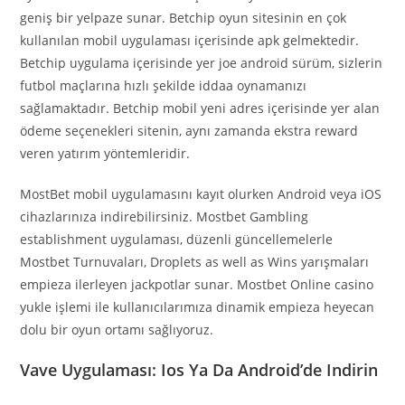
geniş bir yelpaze sunar. Betchip oyun sitesinin en çok
kullanılan mobil uygulaması içerisinde apk gelmektedir.
Betchip uygulama içerisinde yer joe android sürüm, sizlerin
futbol maçlarına hızlı şekilde iddaa oynamanızı
sağlamaktadır. Betchip mobil yeni adres içerisinde yer alan
ödeme seçenekleri sitenin, aynı zamanda ekstra reward
veren yatırım yöntemleridir.
MostBet mobil uygulamasını kayıt olurken Android veya iOS
cihazlarınıza indirebilirsiniz. Mostbet Gambling
establishment uygulaması, düzenli güncellemelerle
Mostbet Turnuvaları, Droplets as well as Wins yarışmaları
empieza ilerleyen jackpotlar sunar. Mostbet Online casino
yukle işlemi ile kullanıcılarımıza dinamik empieza heyecan
dolu bir oyun ortamı sağlıyoruz.
Vave Uygulaması: Ios Ya Da Android’de Indirin