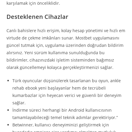
karşılamak için önceliklidir.
Desteklenen Cihazlar
Canlı bahislere hızlı erişim, kolay hesap yönetimi ve hızlı em
virtude de çekme imkânları sunar. Mostbet uygulamasını
güncel tutmak için, uygulama üzerinden doğrudan bildirim
alırsınız. Yeni sürüm kullanıma sunulduğunda bu
bildirimler, cihazınızdaki işletim sisteminden bağımsız
olarak güncellemeyi kolayca gerçekleştirmenizi sağlar.
Türk oyuncular düşünülerek tasarlanan bu oyun, ankle
rehab ebook yeni başlayanlar hem de tecrübeli
kumarbazlar için heyecan verici ve güvenli bir deneyim
sağlar.
İndirme süreci herhangi bir Android kullanıcısının
tamamlayabileceği temel teknik adımlar gerektiriyor.”
Betwinner, kullanıcı deneyiminizi geliştirmek için