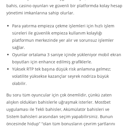
bahis, casino oyunları ve güvenli bir platformda kolay hesap
yönetimi imkanlarına sahip olurlar.
Para yatırma empieza çekme işlemleri için hızlı işlem
süreleri ile güvenlik empieza kullanım kolaylığı
platformun merkezinde yer alır ve sorunsuz işlemler
sağlar.
Oyunlar ortalama 3 saniye içinde yükleniyor mobil ekran
boyutları için enhance edilmiş grafiklerle.
Yüksek RTP tek başına düşük risk anlamına gelmez;
volatilite yüksekse kazançlar seyrek nodriza büyük
olabilir.
Bu soru tüm oyuncular için çok önemlidir, çünkü zaten
alışkın oldukları bahislerle uğraşmak isterler. Mostbet
uygulaması ile Tekli bahisler, Akümülatör bahisleri ve
Sistem bahisleri arasından seçim yapabilirsiniz. Bunun
öncesinde hidup” “olan tüm bonusların çevrim şartlarını