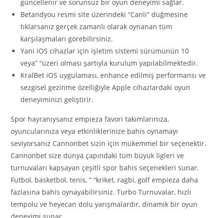
güncellenir ve sorunsuz bir oyun deneyimi sağlar.
Betandyou resmi site üzerindeki “Canlı” düğmesine
tıklarsanız gerçek zamanlı olarak oynanan tüm
karşılaşmaları görebilirsiniz.
Yani iOS cihazlar için işletim sistemi sürümünün 10
veya” “üzeri olması şartıyla kurulum yapılabilmektedir.
KralBet iOS uygulaması, enhance edilmiş performansı ve
sezgisel gezinme özelliğiyle Apple cihazlardaki oyun
deneyiminizi geliştirir.
Spor hayranıysanız empieza favori takımlarınıza,
oyuncularınıza veya etkinliklerinize bahis oynamayı
seviyorsanız Cannonbet sizin için mükemmel bir seçenektir.
Cannonbet size dünya çapındaki tüm büyük ligleri ve
turnuvaları kapsayan çeşitli spor bahis seçenekleri sunar.
Futbol, basketbol, tenis, ” “kriket, ragbi, golf empieza daha
fazlasına bahis oynayabilirsiniz. Turbo Turnuvalar, hızlı
tempolu ve heyecan dolu yarışmalardır, dinamik bir oyun
deneyimi sunar.