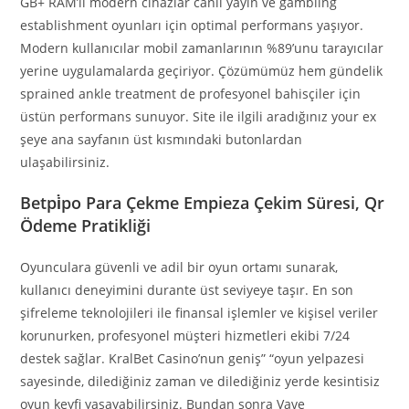
GB+ RAM’li modern cihazlar canlı yayın ve gambling
establishment oyunları için optimal performans yaşıyor.
Modern kullanıcılar mobil zamanlarının %89’unu tarayıcılar
yerine uygulamalarda geçiriyor. Çözümümüz hem gündelik
sprained ankle treatment de profesyonel bahisçiler için
üstün performans sunuyor. Site ile ilgili aradığınız your ex
şeye ana sayfanın üst kısmındaki butonlardan
ulaşabilirsiniz.
Betpi̇po Para Çekme Empieza Çekim Süresi, Qr
Ödeme Pratikliği
Oyunculara güvenli ve adil bir oyun ortamı sunarak,
kullanıcı deneyimini durante üst seviyeye taşır. En son
şifreleme teknolojileri ile finansal işlemler ve kişisel veriler
korunurken, profesyonel müşteri hizmetleri ekibi 7/24
destek sağlar. KralBet Casino’nun geniş” “oyun yelpazesi
sayesinde, dilediğiniz zaman ve dilediğiniz yerde kesintisiz
oyun keyfi yaşayabilirsiniz. Bundan sonra Vave