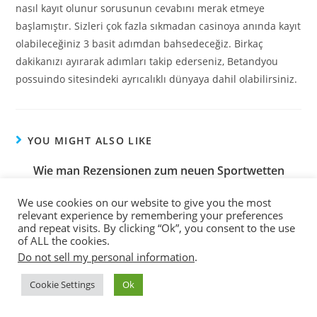
nasıl kayıt olunur sorusunun cevabını merak etmeye
başlamıştır. Sizleri çok fazla sıkmadan casinoya anında kayıt
olabileceğiniz 3 basit adımdan bahsedeceğiz. Birkaç
dakikanızı ayırarak adımları takip ederseniz, Betandyou
possuindo sitesindeki ayrıcalıklı dünyaya dahil olabilirsiniz.
YOU MIGHT ALSO LIKE
Wie man Rezensionen zum neuen Sportwetten
ohne Oase für deutsche Spieler nutzt
We use cookies on our website to give you the most
10 de July de 2026
relevant experience by remembering your preferences
and repeat visits. By clicking “Ok”, you consent to the use
of ALL the cookies.
Do not sell my personal information
.
1xbet Mobil Android Ve Ios Için 1xbet
Uygulamasını Indirin, Mobil Giriş
Cookie Settings
Ok
18 de July de 2025
CALL
SCHEDULE