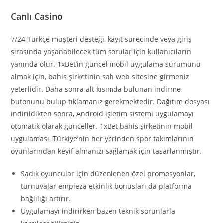
Canlı Casino
7/24 Türkçe müşteri desteği, kayıt sürecinde veya giriş
sırasında yaşanabilecek tüm sorular için kullanıcıların
yanında olur. 1xBet’in güncel mobil uygulama sürümünü
almak için, bahis şirketinin sah web sitesine girmeniz
yeterlidir. Daha sonra alt kısımda bulunan indirme
butonunu bulup tıklamanız gerekmektedir. Dağıtım dosyası
indirildikten sonra, Android işletim sistemi uygulamayı
otomatik olarak günceller. 1xBet bahis şirketinin mobil
uygulaması, Türkiye’nin her yerinden spor takımlarının
oyunlarından keyif almanızı sağlamak için tasarlanmıştır.
Sadık oyuncular için düzenlenen özel promosyonlar,
turnuvalar empieza etkinlik bonusları da platforma
bağlılığı artırır.
Uygulamayı indirirken bazen teknik sorunlarla