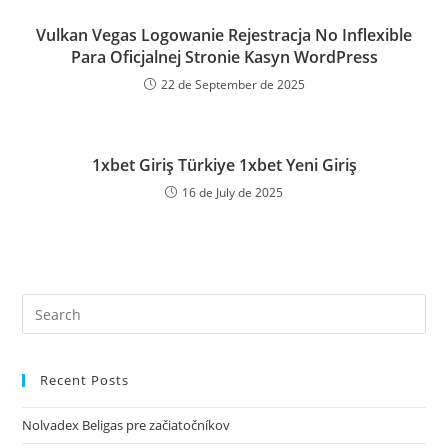
Vulkan Vegas Logowanie Rejestracja No Inflexible
Para Oficjalnej Stronie Kasyn WordPress
22 de September de 2025
1xbet Giriş Türkiye 1xbet Yeni Giriş
16 de July de 2025
Recent Posts
Nolvadex Beligas pre začiatočníkov