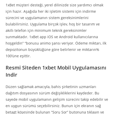
1xBet müşteri desteği, yerel dilinizde size yardımcı olmak
için hazır. Aşağıda her iki işletim sistemi için indirme
sürecini ve uygulamanın sistem gereksinimlerini
bulabilirsiniz. Uygulama birçok işlev, hoş bir tasarım ve
akıllı telefon için minimum teknik gereksinimler
sunmaktadır. 1xBet app iOS ve Android kullanıcılarına
hoşgeldin” “bonusu animo şansı veriyor. Ödeme miktarı, ilk
depozitonun büyüklüğüne göre belirlenir ve miktarın%
100’üne eşittir.
Resmi Siteden 1xbet Mobil Uygulamasını
Indir
Düzen sağlamak amacıyla, bahis şirketinin uzmanları
dağıtım dosyasının sürüm değişikliklerini kaydeder. Bu
sayede mobil uygulamanın gelişim sürecini takip edebilir ve
en uygun sürümü seçebilirsiniz. Bunun için ekranın sağ
betagt köşesinde bulunan “Soru Sor” butonuna tıklayın ve