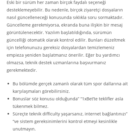
Eski bir sürüm her zaman birçok faydalı seçeneği
desteklemeyebilir. Bu nedenle, birçok ziyaretçi dosyaların
nasıl güncelleneceği konusunda sıklıkla soru sormaktadır.
Güncelleme gerekmiyorsa, ekranda buna ilişkin bir mesaj
görüntülenecektir. Yazılım başlatıldığında, sürümün
güncelliği otomatik olarak kontrol edilir. Bunları düzeltmek
için telefonunuzu gereksiz dosyalardan temizlemeniz
empieza yeniden başlatmanız önerilir. Eğer bu yardımcı
olmazsa, teknik destek uzmanlarına başvurmanız
gerekmektedir.
Bu bölümde gerçek zamanlı olarak tüm spor dallarına ait
karşılaşmaları görebilirsiniz.
Bonuslar söz konusu olduğunda” “1xBet’te teklifler asla
tükenmek bilmez.
Süreçte teknik difficulty yaşarsanız, internet bağlantınızı”
“ve sistem gereksinimlerini kontrol etmeyi kesinlikle
unutmayın.