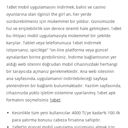
1xBet mobil uygulamasını indirmek, bahis ve casino
oyunlarına olan ilginizi the girl an, her yerde
sürdürebilmeniz için mükemmel bir yoldur. Günümüzde
hız ve erişilebilirlik son derece önemli hale gelmişken, 1xBet
bu ihtiyacı mobil uygulamasıyla mükemmel bir şekilde
karşılar. Tablet veya telefonunuza 1xbet indirmek
istiyorsanız, spicilège” “on-line platforma veya güncel
aynalardan birine girebilirsiniz. İndirme bağlantısının yer
aldığı web sitesini doğrudan mobil cihazınızdaki herhangi
bir tarayıcıda açmanız gerekmektedir. Ana web sitesinin
ana sayfasında, uygulamanın indirilebileceği sayfaya
yönlendiren bir bağlantı bulunmaktadır. Yazılım sayfasında,
cihazınızda yüklü işletim sistemine uyarlanmış 1xbet apk
formatını seçmelisiniz
1xbet
.
Kesinlikle tüm yeni kullanıcılar 4000 TL’ye kadar% 100 ilk
para yatırma bonusu cabeza fırsatına sahiptir.
1xBet’in güncel mobil uygulama sürümünü almak için,