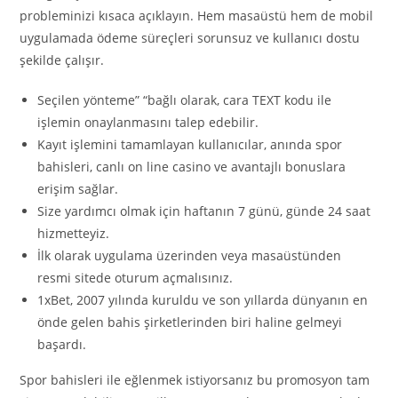
probleminizi kısaca açıklayın. Hem masaüstü hem de mobil
uygulamada ödeme süreçleri sorunsuz ve kullanıcı dostu
şekilde çalışır.
Seçilen yönteme” “bağlı olarak, cara TEXT kodu ile
işlemin onaylanmasını talep edebilir.
Kayıt işlemini tamamlayan kullanıcılar, anında spor
bahisleri, canlı on line casino ve avantajlı bonuslara
erişim sağlar.
Size yardımcı olmak için haftanın 7 günü, günde 24 saat
hizmetteyiz.
İlk olarak uygulama üzerinden veya masaüstünden
resmi sitede oturum açmalısınız.
1xBet, 2007 yılında kuruldu ve son yıllarda dünyanın en
önde gelen bahis şirketlerinden biri haline gelmeyi
başardı.
Spor bahisleri ile eğlenmek istiyorsanız bu promosyon tam