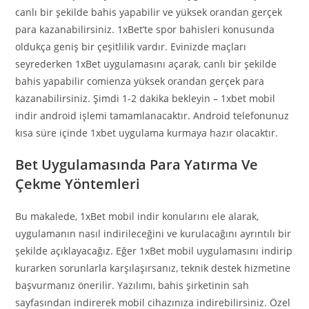
canlı bir şekilde bahis yapabilir ve yüksek orandan gerçek
para kazanabilirsiniz. 1xBet’te spor bahisleri konusunda
oldukça geniş bir çeşitlilik vardır. Evinizde maçları
seyrederken 1xBet uygulamasını açarak, canlı bir şekilde
bahis yapabilir comienza yüksek orandan gerçek para
kazanabilirsiniz. Şimdi 1-2 dakika bekleyin – 1xbet mobil
indir android işlemi tamamlanacaktır. Android telefonunuz
kısa süre içinde 1xbet uygulama kurmaya hazır olacaktır.
Bet Uygulamasında Para Yatırma Ve
Çekme Yöntemleri
Bu makalede, 1xBet mobil indir konularını ele alarak,
uygulamanın nasıl indirileceğini ve kurulacağını ayrıntılı bir
şekilde açıklayacağız. Eğer 1xBet mobil uygulamasını indirip
kurarken sorunlarla karşılaşırsanız, teknik destek hizmetine
başvurmanız önerilir. Yazılımı, bahis şirketinin sah
sayfasından indirerek mobil cihazınıza indirebilirsiniz. Özel