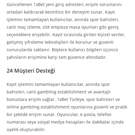
Güncellenen 1xBet yeni giriş adresleri, erişim sorunlarını
ortadan kaldırarak kesintisiz bir deneyim sunar. Kayıt
işlemini tamamlayan kullanıcılar, anında spor bahisleri,
canlı maç izleme, slot empieza masa oyunları gibi geniş
seçeneklere erişebilir. Kayıt sırasında girilen kişisel veriler,
gelişmiş şifreleme teknolojileri ile korunur ve güvenli
sunucularda saklanır. Böylece kullanıcı bilgileri üçüncü
şahısların erişimine karşı tam güvence altındadır.
24 Müşteri Desteği
Kayıt işlemini tamamlayan kullanıcılar, anında spor
bahisleri, canlı gambling establishment ve avantajlı
bonuslara erişim sağlar. 1xBet Türkiye, spor bahisleri ve
online gambling establishment oyunlarına güvenli ve pratik
bir şekilde erişim sunar. Oyuncular, e-posta, telefon
numarası veya sosyal medya hesapları ile dakikalar içinde
üyelik oluşturabilir.