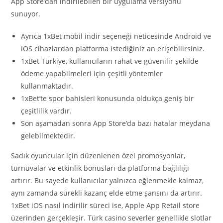
App Store’dan indirilebilen bir uygulama versiyonu
sunuyor.
Ayrıca 1xBet mobil indir seçeneği neticesinde Android ve
iOS cihazlardan platforma istediğiniz an erişebilirsiniz.
1xBet Türkiye, kullanıcıların rahat ve güvenilir şekilde
ödeme yapabilmeleri için çeşitli yöntemler
kullanmaktadır.
1xBet’te spor bahisleri konusunda oldukça geniş bir
çeşitlilik vardır.
Son aşamadan sonra App Store’da bazı hatalar meydana
gelebilmektedir.
Sadık oyuncular için düzenlenen özel promosyonlar,
turnuvalar ve etkinlik bonusları da platforma bağlılığı
artırır. Bu sayede kullanıcılar yalnızca eğlenmekle kalmaz,
aynı zamanda sürekli kazanç elde etme şansını da artırır.
1xBet iOS nasıl indirilir süreci ise, Apple App Retail store
üzerinden gerçekleşir. Türk casino severler genellikle slotlar