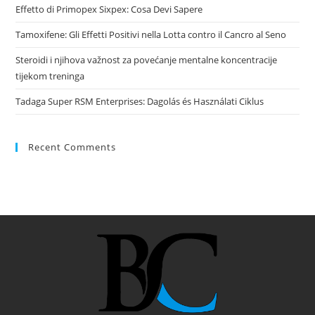
Effetto di Primopex Sixpex: Cosa Devi Sapere
Tamoxifene: Gli Effetti Positivi nella Lotta contro il Cancro al Seno
Steroidi i njihova važnost za povećanje mentalne koncentracije
tijekom treninga
Tadaga Super RSM Enterprises: Dagolás és Használati Ciklus
Recent Comments