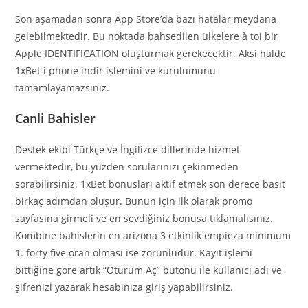
Son aşamadan sonra App Store’da bazı hatalar meydana
gelebilmektedir. Bu noktada bahsedilen ülkelere à toi bir
Apple IDENTIFICATION oluşturmak gerekecektir. Aksi halde
1xBet i phone indir işlemini ve kurulumunu
tamamlayamazsınız.
Canli Bahisler
Destek ekibi Türkçe ve İngilizce dillerinde hizmet
vermektedir, bu yüzden sorularınızı çekinmeden
sorabilirsiniz. 1xBet bonusları aktif etmek son derece basit
birkaç adımdan oluşur. Bunun için ilk olarak promo
sayfasına girmeli ve en sevdiğiniz bonusa tıklamalısınız.
Kombine bahislerin en arizona 3 etkinlik empieza minimum
1. forty five oran olması ise zorunludur. Kayıt işlemi
bittiğine göre artık “Oturum Aç” butonu ile kullanıcı adı ve
şifrenizi yazarak hesabınıza giriş yapabilirsiniz.