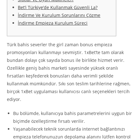
Bet’i Türkiye’de Kullanmak Güvenli La?
İndirme Ve Kurulum Sorunlarını Çözme
İndirme Empieza Kurulum Süreci
Türk bahis severler the girl zaman bonus empieza
promosyonları kullanmayı sevmiştir. 1xBet’te tam olarak
bundan dolayı çok sayıda bonus ile birlikte hizmet verir.
Özellikle geniş bahis marketi sayesinde yüksek oranlı
fırsatları keşfederek bonusları daha verimli şekilde
kullanmak mümkündür. Sıkı son teslim tarihlerine rağmen,
birçok 1xBet uygulaması kullanıcısı canlı seçenekleri tercih
ediyor.
Bu bölümde, kullanıcıya bahis parametrelerini uygun bir
biçimde özelleştirme fırsatı verilir.
Yaşanabilecek teknik sorunlarda internet bağlantınızı
empieza telefonunuzun depolama alanını lütfen kontrol