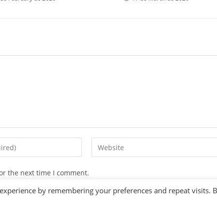
or the next time I comment.
 experience by remembering your preferences and repeat visits. 