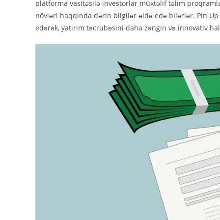
platforma vasitəsilə investorlar müxtəlif təlim proqraml
növləri haqqında dərin bilgilər əldə edə bilərlər. Pin Up
edərək, yatırım təcrübəsini daha zəngin və innovativ hala