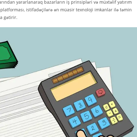
arından yararlanaraq bazarların iş prinsipləri və müxtəlif yatırım
 platforması, istifadəçilərə ən müasir texnoloji imkanlar ilə təmin
 gətirir.