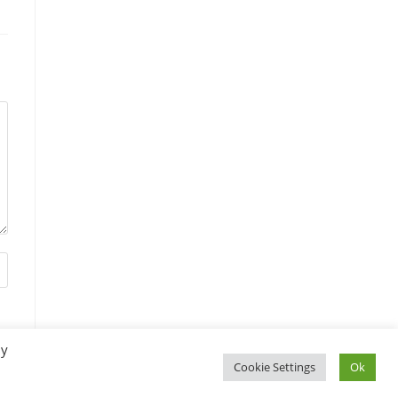
By
Cookie Settings
Ok