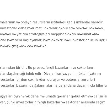
malarının və onlayn resursların istifadəsi geniş imkanlar yaradır.
investorlar daha məlumatlı qərarlar qəbul edə bilərlər. Məsələn,
 alətləri və yatırım strategiyaları haqqında dərin məlumat əldə
storlar həm yeni başlayanlar, həm də təcrübəli investorlar üçün uyğ
bələrə çıxış əldə edə bilərlər.
arından biridir. Bu proses, fərqli bazarların və sektorların
alanslaşdırmağı tələb edir. Diversifikasiya, yəni müxtəlif yatırım
vestorları birdən çox riskdən qoruyur və potensial zərərləri
vestorlar, bazarın dalğalanmalarına qarşı daha davamlı ola bilərlə
tegiyaları öyrənərək daha məlumatlı qərarlar qəbul etməyə çalışırla
r, çünki investorların fərqli bazarlar və sektorlar arasında seçim