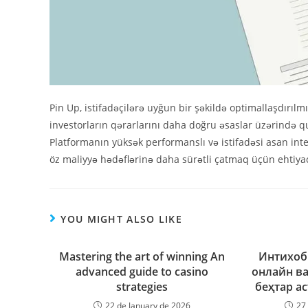
Pin Up, istifadəçilərə uyğun bir şəkildə optimallaşdırılmı
investorların qərarlarını daha doğru əsaslar üzərində qu
Platformanın yüksək performanslı və istifadəsi asan inter
öz maliyyə hədəflərinə daha sürətli çatmaq üçün ehtiyac
YOU MIGHT ALSO LIKE
Mastering the art of winning An
Интихоб
advanced guide to casino
онлайн в
strategies
беҳтар ас
22 de January de 2026
27