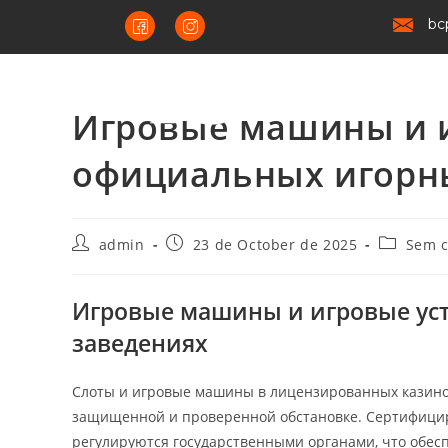
bc
Игровые машины и и
официальных игорн
admin
23 de October de 2025
Sem c
Игровые машины и игровые ус
заведениях
Слоты и игровые машины в лицензированных казино
защищенной и проверенной обстановке. Сертифици
регулируются государственными органами, что обесп