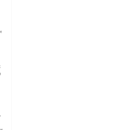
и
к
и
ь
 и