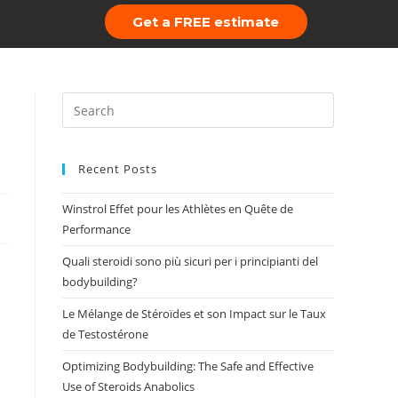
Get a FREE estimate
 Us
Portfolio
Recent Posts
Winstrol Effet pour les Athlètes en Quête de
Performance
Quali steroidi sono più sicuri per i principianti del
bodybuilding?
Le Mélange de Stéroïdes et son Impact sur le Taux
de Testostérone
Optimizing Bodybuilding: The Safe and Effective
Use of Steroids Anabolics