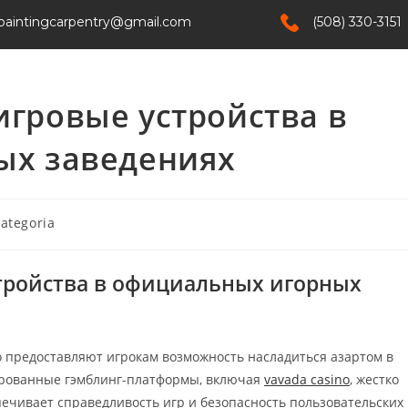
paintingcarpentry@gmail.com
(508) 330-3151
Home
Services
About Us
Contact
гровые устройства в
ых заведениях
ategoria
тройства в официальных игорных
 предоставляют игрокам возможность насладиться азартом в
рованные гэмблинг-платформы, включая
vavada casino
, жестко
ечивает справедливость игр и безопасность пользовательских