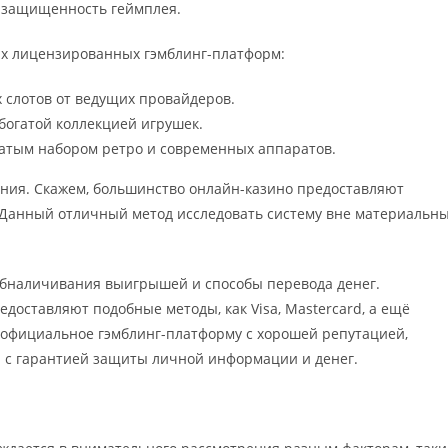
и защищенность геймплея.
ых лицензированных гэмблинг-платформ:
х слотов от ведущих провайдеров.
богатой коллекцией игрушек.
огатым набором ретро и современных аппаратов.
ения. Скажем, большинство онлайн-казино предоставляют
 Данный отличный метод исследовать систему вне материальн
обналичивания выигрышей и способы перевода денег.
едоставляют подобные методы, как Visa, Mastercard, а ещё
ая официальное гэмблинг-платформу с хорошей репутацией,
 с гарантией защиты личной информации и денег.