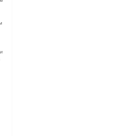
им
м
ти
м