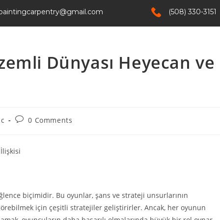
paintingcarpentry@gmail.com
(508) 330-3151
Home
Services
About Us
Contact
zemli Dünyası Heyecan ve
ic
0 Comments
lişkisi
lence biçimidir. Bu oyunlar, şans ve strateji unsurlarının
rebilmek için çeşitli stratejiler geliştirirler. Ancak, her oyunun
amak, oyuncuların daha başarılı olmalarında büyük bir rol oynar.