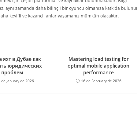
inmek için çeşitli platformlar ve kaynaklar bulunmaktadır. Bilgi
az, aynı zamanda daha bilinçli bir oyuncu olmanıza katkıda bulunu
 daha keyifli ve kazançlı anlar yaşamanız mümkün olacaktır.
 яхт в Дубае как
Mastering load testing for
ать юридических
optimal mobile application
проблем
performance
 de January de 2026
16 de February de 2026