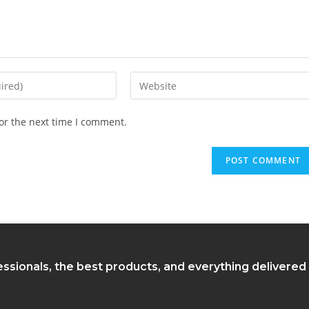
or the next time I comment.
essionals, the best products, and everything delivered