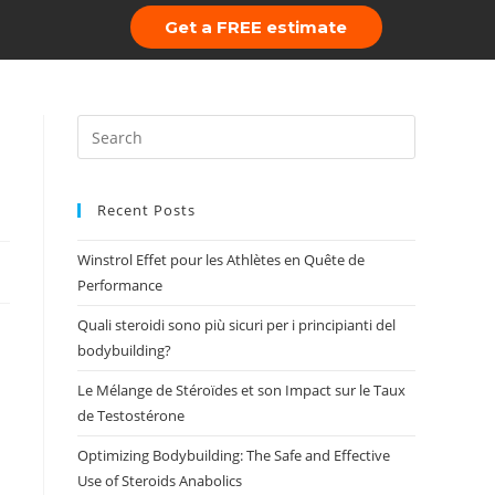
Get a FREE estimate
 Us
Portfolio
Recent Posts
Winstrol Effet pour les Athlètes en Quête de
Performance
Quali steroidi sono più sicuri per i principianti del
bodybuilding?
Le Mélange de Stéroïdes et son Impact sur le Taux
de Testostérone
Optimizing Bodybuilding: The Safe and Effective
Use of Steroids Anabolics