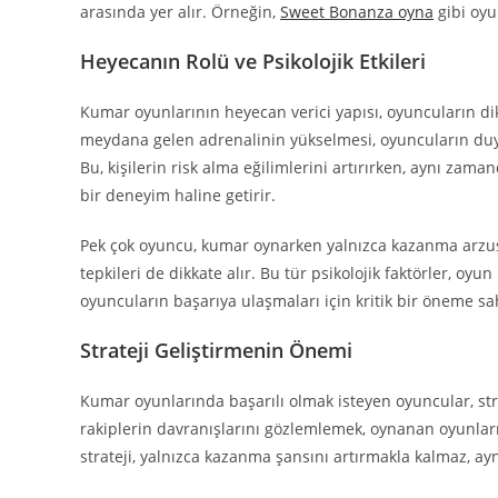
arasında yer alır. Örneğin,
Sweet Bonanza oyna
gibi oyu
Heyecanın Rolü ve Psikolojik Etkileri
Kumar oyunlarının heyecan verici yapısı, oyuncuların di
meydana gelen adrenalinin yükselmesi, oyuncuların duy
Bu, kişilerin risk alma eğilimlerini artırırken, aynı z
bir deneyim haline getirir.
Pek çok oyuncu, kumar oynarken yalnızca kazanma arz
tepkileri de dikkate alır. Bu tür psikolojik faktörler, oyun
oyuncuların başarıya ulaşmaları için kritik bir öneme sah
Strateji Geliştirmenin Önemi
Kumar oyunlarında başarılı olmak isteyen oyuncular, stra
rakiplerin davranışlarını gözlemlemek, oynanan oyunlar
strateji, yalnızca kazanma şansını artırmakla kalmaz, ay