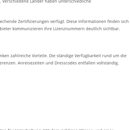
et. Verschiedene Länder haben unterschiedliche
echende Zertifizierungen verfügt. Diese Informationen finden sich
nbieter kommunizieren ihre Lizenznummern deutlich sichtbar.
nken zahlreiche Vorteile. Die ständige Verfügbarkeit rund um die
ferenzen. Anreisezeiten und Dresscodes entfallen vollständig.