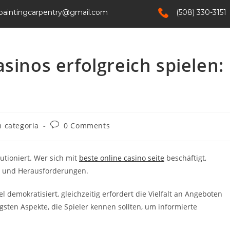
paintingcarpentry@gmail.com
(508) 330-3151
Home
Services
About Us
Contact
sinos erfolgreich spielen:
 categoria
0 Comments
tioniert. Wer sich mit
beste online casino seite
beschäftigt,
en und Herausforderungen.
emokratisiert, gleichzeitig erfordert die Vielfalt an Angeboten
igsten Aspekte, die Spieler kennen sollten, um informierte