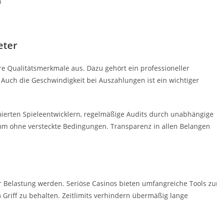
n
eter
re Qualitätsmerkmale aus. Dazu gehört ein professioneller
 Auch die Geschwindigkeit bei Auszahlungen ist ein wichtiger
ierten Spieleentwicklern, regelmäßige Audits durch unabhängige
mm ohne versteckte Bedingungen. Transparenz in allen Belangen
r Belastung werden. Seriöse Casinos bieten umfangreiche Tools zu
m Griff zu behalten. Zeitlimits verhindern übermäßig lange