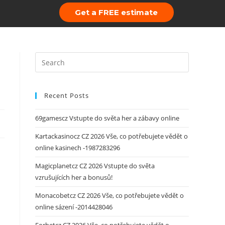
Get a FREE estimate
 Us
Portfolio
Recent Posts
69gamescz Vstupte do světa her a zábavy online
Kartackasinocz CZ 2026 Vše, co potřebujete vědět o
online kasinech -1987283296
Magicplanetcz CZ 2026 Vstupte do světa
vzrušujících her a bonusů!
Monacobetcz CZ 2026 Vše, co potřebujete vědět o
online sázení -2014428046