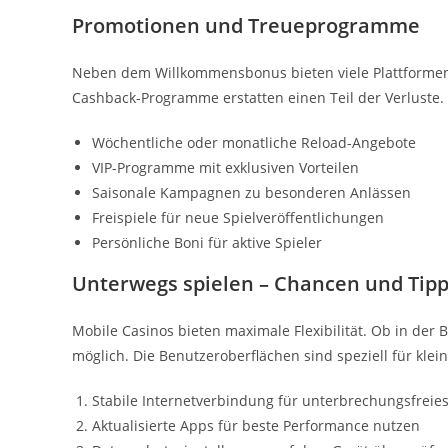
Promotionen und Treueprogramme
Neben dem Willkommensbonus bieten viele Plattformen 
Cashback-Programme erstatten einen Teil der Verluste. 
Wöchentliche oder monatliche Reload-Angebote
VIP-Programme mit exklusiven Vorteilen
Saisonale Kampagnen zu besonderen Anlässen
Freispiele für neue Spielveröffentlichungen
Persönliche Boni für aktive Spieler
Unterwegs spielen – Chancen und Tip
Mobile Casinos bieten maximale Flexibilität. Ob in der 
möglich. Die Benutzeroberflächen sind speziell für klei
Stabile Internetverbindung für unterbrechungsfreies
Aktualisierte Apps für beste Performance nutzen