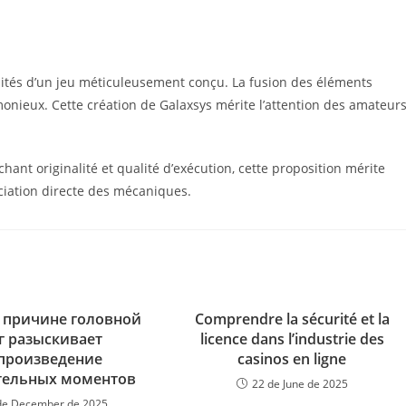
tés d’un jeu méticuleusement conçu. La fusion des éléments
monieux. Cette création de Galaxsys mérite l’attention des amateur
nt originalité et qualité d’exécution, cette proposition mérite
éciation directe des mécaniques.
 причине головной
Comprendre la sécurité et la
г разыскивает
licence dans l’industrie des
произведение
casinos en ligne
тельных моментов
22 de June de 2025
de December de 2025