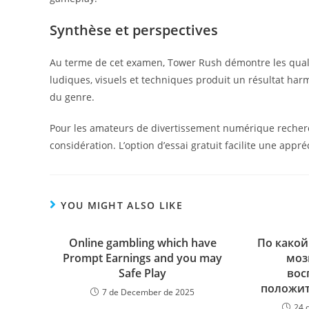
Synthèse et perspectives
Au terme de cet examen, Tower Rush démontre les quali
ludiques, visuels et techniques produit un résultat har
du genre.
Pour les amateurs de divertissement numérique rechercha
considération. L’option d’essai gratuit facilite une appr
YOU MIGHT ALSO LIKE
Online gambling which have
По какой
Prompt Earnings and you may
моз
Safe Play
вос
положи
7 de December de 2025
24 