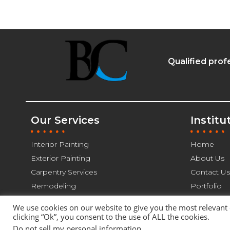
Qualified prof
Our Services
Institu
Interior Painting
Home
Exterior Painting
About Us
Carpentry Services
Contact Us
Remodeling
Portfolio
We use cookies on our website to give you the most relevant
clicking “Ok”, you consent to the use of ALL the cookies.
© 2021 BC Painting and Services - All Rights Reserved |
Do not sell my personal information
.