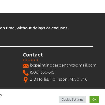
 on time, without delays or excuses!
Contact
bcpaintingcarpentry@gmail.com
(508) 330-3151
218 Hollis, Holliston, MA 01746
By
Cookie Settings
Ok
Follow us: