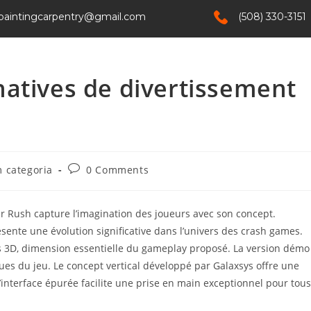
paintingcarpentry@gmail.com
(508) 330-3151
Home
Services
About Us
Contact
atives de divertissement
 categoria
0 Comments
er Rush capture l’imagination des joueurs avec son concept.
sente une évolution significative dans l’univers des crash games.
ns 3D, dimension essentielle du gameplay proposé. La version démo
es du jeu. Le concept vertical développé par Galaxsys offre une
interface épurée facilite une prise en main exceptionnel pour tous