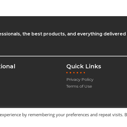
essionals, the best products, and everything delivered
tional
Quick Links
Privacy Policy
Terms of Use
 experience by remembering your preferences and repeat visits. 
 Developed by:
Trajetória Do Sucesso