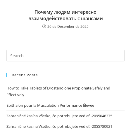
Почему людям интересно
взаимодействовать с шансами
26 de December de 2025
Recent Posts
How to Take Tablets of Drostanolone Propionate Safely and
Effectively
Epithalon pour la Musculation Performance Élevée
Zahraničné kasína Všetko, čo potrebujete vedieť -2095046375
Zahranične kasína Všetko, čo potrebujete vedieť -2055780921