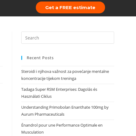
Get a FREE estimate
 Us
Portfolio
Recent Posts
Steroidi i njihova važnost za povećanje mentalne
koncentracije tijekom treninga
Tadaga Super RSM Enterprises: Dagolás és
Használati Ciklus
Understanding Primobolan Enanthate 100mg by
Aurum Pharmaceuticals
Énandrol pour une Performance Optimale en
Musculation