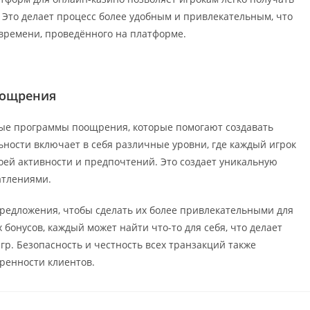
. Это делает процесс более удобным и привлекательным, что
времени, проведённого на платформе.
оощрения
ные программы поощрения, которые помогают создавать
ности включает в себя различные уровни, где каждый игрок
оей активности и предпочтений. Это создает уникальную
атлениями.
 предложения, чтобы сделать их более привлекательными для
 бонусов, каждый может найти что-то для себя, что делает
р. Безопасность и честность всех транзакций также
ренности клиентов.