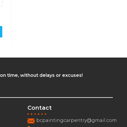
 on time, without delays or excuses!
Contact
bcpaintingcarpentry@gmail.com