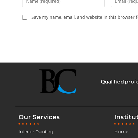
Save my name, email, and website in this browser f
Qualified prof
Our Services
Institu
Interior Painting
Home