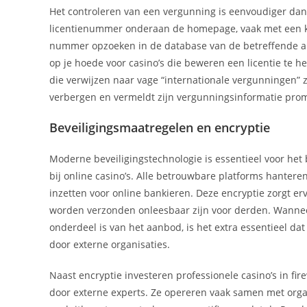
Het controleren van een vergunning is eenvoudiger dan 
licentienummer onderaan de homepage, vaak met een kli
nummer opzoeken in de database van de betreffende auto
op je hoede voor casino’s die beweren een licentie te
die verwijzen naar vage “internationale vergunningen” 
verbergen en vermeldt zijn vergunningsinformatie prom
Beveiligingsmaatregelen en encryptie
Moderne beveiligingstechnologie is essentieel voor het
bij online casino’s. Alle betrouwbare platforms hantere
inzetten voor online bankieren. Deze encryptie zorgt er
worden verzonden onleesbaar zijn voor derden. Wanneer 
onderdeel is van het aanbod, is het extra essentieel da
door externe organisaties.
Naast encryptie investeren professionele casino’s in fi
door externe experts. Ze opereren vaak samen met organ