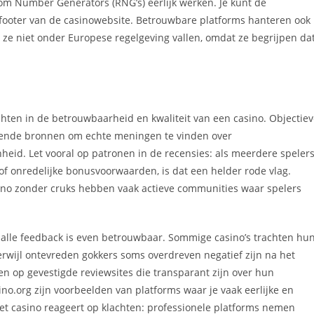
om Number Generators (RNG’s) eerlijk werken. Je kunt de
e footer van de casinowebsite. Betrouwbare platforms hanteren ook
ls ze niet onder Europese regelgeving vallen, omdat ze begrijpen da
hten in de betrouwbaarheid en kwaliteit van een casino. Objectie
tekende bronnen om echte meningen te vinden over
heid. Let vooral op patronen in de recensies: als meerdere speler
of onredelijke bonusvoorwaarden, is dat een helder rode vlag.
sino zonder cruks hebben vaak actieve communities waar spelers
t alle feedback is even betrouwbaar. Sommige casino’s trachten hu
erwijl ontevreden gokkers soms overdreven negatief zijn na het
en op gevestigde reviewsites die transparant zijn over hun
o.org zijn voorbeelden van platforms waar je vaak eerlijke en
het casino reageert op klachten: professionele platforms nemen