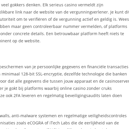
veel gokkers denken. Elk serieus casino vermeldt zijn
kbare link naar de website van de vergunningverlener. Je kunt di
riteit om te verifiëren of de vergunning actief en geldig is. Wees
 hebben maar geen controleerbaar nummer vermelden, of platforms
zonder concrete details. Een betrouwbaar platform heeft niets te
inent op de website.
 beschermen van je persoonlijke gegevens en financiële transacties
n minimaal 128-bit SSL-encryptie, dezelfde technologie die banken
voor dat alle gegevens die tussen jouw apparaat en de casinoserve
je gokt bij platforms waarbij online casino zonder cruks
t ze ook 2FA leveren en regelmatig beveiligingsaudits laten doen
rewalls, anti-malware systemen en regelmatige veiligheidscontroles
isaties zoals eCOGRA of iTech Labs die de eerlijkheid van de