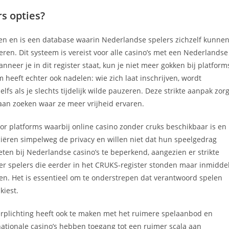
s opties?
len en is een database waarin Nederlandse spelers zichzelf kunne
keren. Dit systeem is vereist voor alle casino’s met een Nederlandse
nneer je in dit register staat, kun je niet meer gokken bij platform
heeft echter ook nadelen: wie zich laat inschrijven, wordt
s als je slechts tijdelijk wilde pauzeren. Deze strikte aanpak zorg
gaan zoeken waar ze meer vrijheid ervaren.
r platforms waarbij online casino zonder cruks beschikbaar is en
ciëren simpelweg de privacy en willen niet dat hun speelgedrag
ten bij Nederlandse casino’s te beperkend, aangezien er strikte
r spelers die eerder in het CRUKS-register stonden maar inmidde
en. Het is essentieel om te onderstrepen dat verantwoord spelen
kiest.
erplichting heeft ook te maken met het ruimere spelaanbod en
ationale casino’s hebben toegang tot een ruimer scala aan