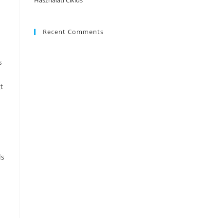
Használati Ciklus
Recent Comments
n
s
t
ls