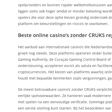
spelproviders en kunnen royaler welkomstbonussen aa
liggen soms ook hoger omdat er minder belasting wordt 
spelers die voor deze optie kiezen grondig onderzoek 
platform om teleurstellingen en risico’s te voorkomen.
Beste online casino’s zonder CRUKS reg
Het aanbod aan internationale casino’s die Nederlands
groeit nog steeds. Deze platforms opereren onder buit
Gaming Authority, de Curaçao Gaming Control Board of
ondersteuning, accepteren euro’s als valuta en faciliter
cryptocurrencies. Het kiezen van platforms waarbij onli
houdt met bepaalde kenmerken zoals vergunningen, gam
De meest betrouwbare casino’s zonder CRUKS-verplichti
eerlijke spelvoorwaarden. Ze hanteren vaak modernere 
met spelen na een eenvoudige verificatie. Sommige plat
een eerste storting kunt starten. Bij het beoordelen van