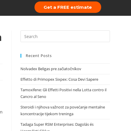
Get a FREE estimate
 Us
Portfolio
n
Recent Posts
Nolvadex Beligas pre začiatočníkov
Effetto di Primopex Sixpex: Cosa Devi Sapere
Tamoxifene: Gli Effetti Positivi nella Lotta contro il
Cancro al Seno
Steroidi i njihova važnost za povećanje mentalne
en
koncentracije tijekom treninga
Tadaga Super RSM Enterprises: Dagolás és