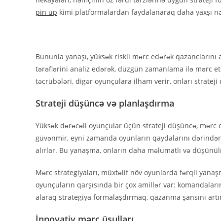
pin up
kimi platformalardan faydalanaraq daha yaxşı nət
Bununla yanaşı, yüksək riskli mərc edərək qazanclarını 
tərəflərini analiz edərək, düzgün zamanlama ilə mərc e
təcrübələri, digər oyunçulara ilham verir, onları stratej
Strateji düşüncə və planlaşdırma
Yüksək dərəcəli oyunçular üçün strateji düşüncə, mərc 
güvənmir, eyni zamanda oyunların qaydalarını dərindən an
alırlar. Bu yanaşma, onların daha məlumatlı və düşünü
Mərc strategiyaları, müxtəlif növ oyunlarda fərqli yana
oyunçuların qarşısında bir çox amillər var: komandaların
alaraq strategiya formalaşdırmaq, qazanma şansını artır
İnnovativ mərc üsulları