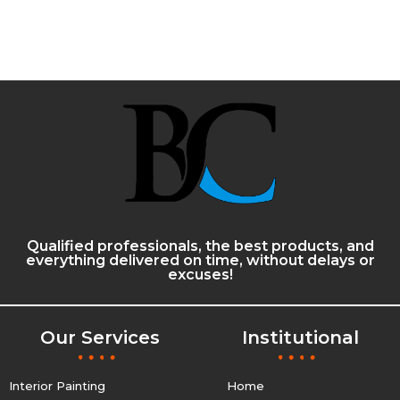
Qualified professionals, the best products, and
everything delivered on time, without delays or
excuses!
Our Services
Institutional
Interior Painting
Home