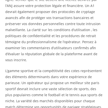
l’ANJ assure votre protection légale et financière. Un A1
devrait également proposer des protocoles de cryptage
avancés afin de protéger vos transactions bancaires et
préserver vos données personnelles contre toute intrusion
malveillante. La clarté sur les conditions d’utilisation , les
politiques de confidentialité et les procédures de retrait
témoigne du professionnalisme de l’opérateur. Pensez à
examiner les commentaires d’utilisateurs confirmés afin
d’évaluer la réputation globale de la plateforme avant de
vous inscrire.
L’gamme sportive et la compétitivité des cotes représentent
des éléments déterminants dans votre expérience de
parieuse. Un opérateur qui propose un meilleur site paris
sportif devrait inclure une vaste sélection de sports, des
plus populaires comme le football et le tennis aux sports de
niche. La variété des marchés disponibles pour chaque
match détermine vos opportunités de pariage stratégiques.