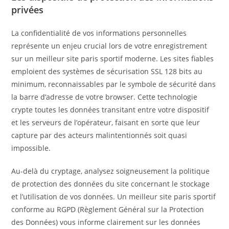
privées
La confidentialité de vos informations personnelles
représente un enjeu crucial lors de votre enregistrement
sur un meilleur site paris sportif moderne. Les sites fiables
emploient des systèmes de sécurisation SSL 128 bits au
minimum, reconnaissables par le symbole de sécurité dans
la barre d’adresse de votre browser. Cette technologie
crypte toutes les données transitant entre votre dispositif
et les serveurs de l’opérateur, faisant en sorte que leur
capture par des acteurs malintentionnés soit quasi
impossible.
Au-delà du cryptage, analysez soigneusement la politique
de protection des données du site concernant le stockage
et l’utilisation de vos données. Un meilleur site paris sportif
conforme au RGPD (Règlement Général sur la Protection
des Données) vous informe clairement sur les données