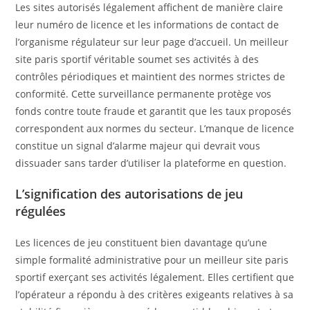
Les sites autorisés légalement affichent de manière claire
leur numéro de licence et les informations de contact de
l’organisme régulateur sur leur page d’accueil. Un meilleur
site paris sportif véritable soumet ses activités à des
contrôles périodiques et maintient des normes strictes de
conformité. Cette surveillance permanente protège vos
fonds contre toute fraude et garantit que les taux proposés
correspondent aux normes du secteur. L’manque de licence
constitue un signal d’alarme majeur qui devrait vous
dissuader sans tarder d’utiliser la plateforme en question.
L’signification des autorisations de jeu
régulées
Les licences de jeu constituent bien davantage qu’une
simple formalité administrative pour un meilleur site paris
sportif exerçant ses activités légalement. Elles certifient que
l’opérateur a répondu à des critères exigeants relatives à sa