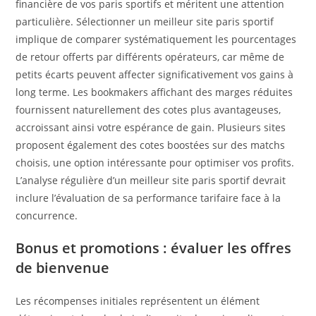
financière de vos paris sportifs et méritent une attention
particulière. Sélectionner un meilleur site paris sportif
implique de comparer systématiquement les pourcentages
de retour offerts par différents opérateurs, car même de
petits écarts peuvent affecter significativement vos gains à
long terme. Les bookmakers affichant des marges réduites
fournissent naturellement des cotes plus avantageuses,
accroissant ainsi votre espérance de gain. Plusieurs sites
proposent également des cotes boostées sur des matchs
choisis, une option intéressante pour optimiser vos profits.
L’analyse régulière d’un meilleur site paris sportif devrait
inclure l’évaluation de sa performance tarifaire face à la
concurrence.
Bonus et promotions : évaluer les offres
de bienvenue
Les récompenses initiales représentent un élément