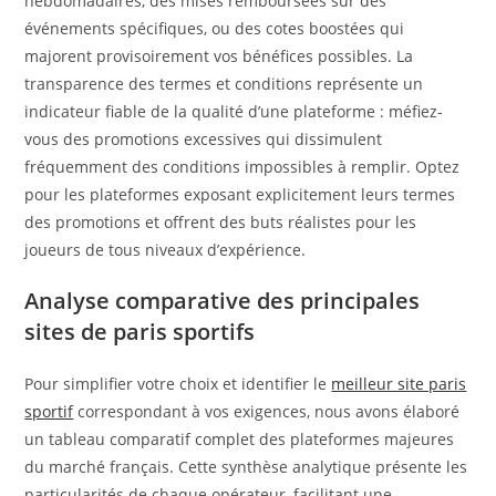
hebdomadaires, des mises remboursées sur des
événements spécifiques, ou des cotes boostées qui
majorent provisoirement vos bénéfices possibles. La
transparence des termes et conditions représente un
indicateur fiable de la qualité d’une plateforme : méfiez-
vous des promotions excessives qui dissimulent
fréquemment des conditions impossibles à remplir. Optez
pour les plateformes exposant explicitement leurs termes
des promotions et offrent des buts réalistes pour les
joueurs de tous niveaux d’expérience.
Analyse comparative des principales
sites de paris sportifs
Pour simplifier votre choix et identifier le
meilleur site paris
sportif
correspondant à vos exigences, nous avons élaboré
un tableau comparatif complet des plateformes majeures
du marché français. Cette synthèse analytique présente les
particularités de chaque opérateur, facilitant une