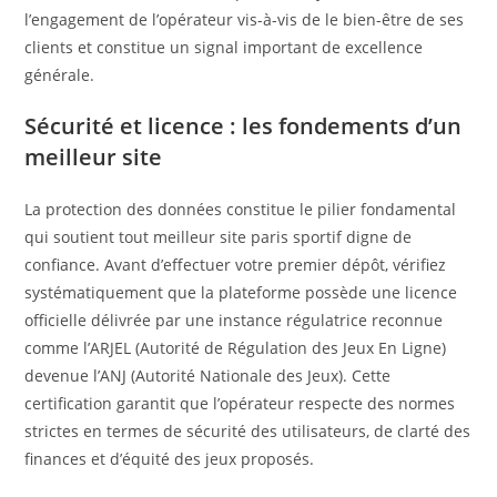
l’engagement de l’opérateur vis-à-vis de le bien-être de ses
clients et constitue un signal important de excellence
générale.
Sécurité et licence : les fondements d’un
meilleur site
La protection des données constitue le pilier fondamental
qui soutient tout meilleur site paris sportif digne de
confiance. Avant d’effectuer votre premier dépôt, vérifiez
systématiquement que la plateforme possède une licence
officielle délivrée par une instance régulatrice reconnue
comme l’ARJEL (Autorité de Régulation des Jeux En Ligne)
devenue l’ANJ (Autorité Nationale des Jeux). Cette
certification garantit que l’opérateur respecte des normes
strictes en termes de sécurité des utilisateurs, de clarté des
finances et d’équité des jeux proposés.