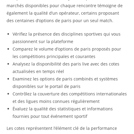
marchés disponibles pour chaque rencontre témoigne de
également la qualité d’un opérateur, certains proposant
des centaines d’options de paris pour un seul match.
Vérifiez la présence des disciplines sportives qui vous
passionnent sur la plateforme
Comparez le volume d’options de paris proposés pour
les compétitions principales et courantes
Analysez la disponibilité des paris live avec des cotes
actualisées en temps réel
Examinez les options de paris combinés et systèmes
disponibles sur le portail de paris
Contrôlez la couverture des compétitions internationales
et des ligues moins connues régulièrement
Évaluez la qualité des statistiques et informations
fournies pour tout événement sportif
Les cotes représentent l’élément clé de la performance