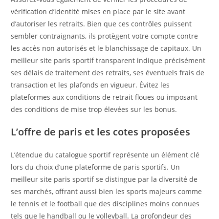
vérification d’identité mises en place par le site avant
d’autoriser les retraits. Bien que ces contrôles puissent
sembler contraignants, ils protègent votre compte contre
les accès non autorisés et le blanchissage de capitaux. Un
meilleur site paris sportif transparent indique précisément
ses délais de traitement des retraits, ses éventuels frais de
transaction et les plafonds en vigueur. Évitez les
plateformes aux conditions de retrait floues ou imposant
des conditions de mise trop élevées sur les bonus.
L’offre de paris et les cotes proposées
L’étendue du catalogue sportif représente un élément clé
lors du choix d’une plateforme de paris sportifs. Un
meilleur site paris sportif se distingue par la diversité de
ses marchés, offrant aussi bien les sports majeurs comme
le tennis et le football que des disciplines moins connues
tels que le handball ou le volleyball. La profondeur des