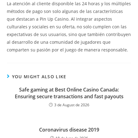
La atención al cliente disponible las 24 horas y los múltiples
métodos de pago son solo algunas de las características
que destacan a Pin Up Casino. Al integrar aspectos
culturales y sociales en su oferta, no solo cumplen con las
expectativas de sus usuarios, sino que también contribuyen
al desarrollo de una comunidad de jugadores que
comparten su pasión por el juego de manera responsable.
YOU MIGHT ALSO LIKE
Safe gaming at Best Online Casino Canada:
Ensuring secure transactions and fast payouts
3 de August de 2026
Coronavirus disease 2019