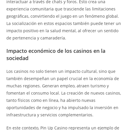
interactuar a través de chats y foros. Esto crea una
experiencia comunitaria que trasciende las limitaciones
geográficas, convirtiendo el juego en un fenómeno global.
La socialización en estos espacios también puede tener un
impacto positivo en la salud mental, al ofrecer un sentido
de pertenencia y camaradería.
Impacto económico de los casinos en la
sociedad
Los casinos no solo tienen un impacto cultural, sino que
también desempeñan un papel crucial en la economía de
muchas regiones. Generan empleo, atraen turismo y
fomentan el consumo local. La creación de nuevos casinos,
tanto físicos como en línea, ha abierto nuevas
oportunidades de negocio y ha impulsado la inversión en
infraestructura y servicios complementarios.
En este contexto, Pin Up Casino representa un ejemplo de