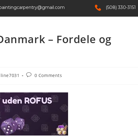
paintingcarpentry@gmail.com
(508) 330-3151
Home
Services
About Us
Contact
Danmark – Fordele og
nline7031
0 Comments