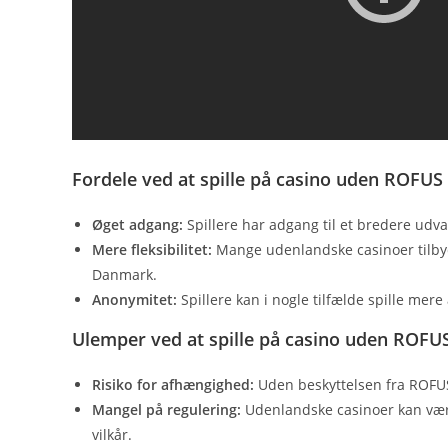
Fordele ved at spille på casino uden ROFUS
Øget adgang:
Spillere har adgang til et bredere udval
Mere fleksibilitet:
Mange udenlandske casinoer tilbyd
Danmark.
Anonymitet:
Spillere kan i nogle tilfælde spille mer
Ulemper ved at spille på casino uden ROFU
Risiko for afhængighed:
Uden beskyttelsen fra ROFUS 
Mangel på regulering:
Udenlandske casinoer kan være 
vilkår.