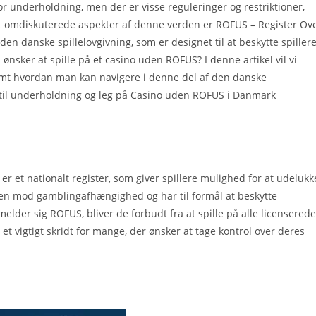
r underholdning, men der er visse reguleringer og restriktioner,
 omdiskuterede aspekter af denne verden er ROFUS – Register Ov
f den danske spillelovgivning, som er designet til at beskytte spiller
sker at spille på et casino uden ROFUS? I denne artikel vil vi
amt hvordan man kan navigere i denne del af den danske
r til underholdning og leg på Casino uden ROFUS i Danmark
 er et nationalt register, som giver spillere mulighed for at udelukk
atsen mod gamblingafhængighed og har til formål at beskytte
elder sig ROFUS, bliver de forbudt fra at spille på alle licenserede
et vigtigt skridt for mange, der ønsker at tage kontrol over deres