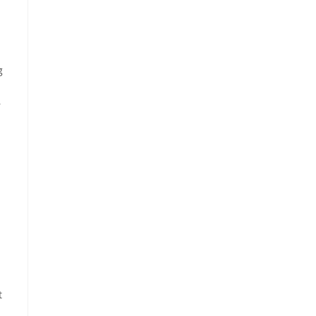
g
r
t