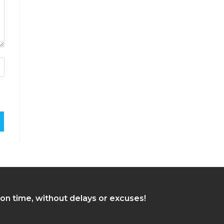
 on time, without delays or excuses!