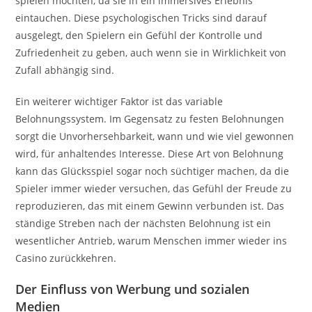
spielen möchten, da sie in ein immersives Erlebnis
eintauchen. Diese psychologischen Tricks sind darauf
ausgelegt, den Spielern ein Gefühl der Kontrolle und
Zufriedenheit zu geben, auch wenn sie in Wirklichkeit von
Zufall abhängig sind.
Ein weiterer wichtiger Faktor ist das variable
Belohnungssystem. Im Gegensatz zu festen Belohnungen
sorgt die Unvorhersehbarkeit, wann und wie viel gewonnen
wird, für anhaltendes Interesse. Diese Art von Belohnung
kann das Glücksspiel sogar noch süchtiger machen, da die
Spieler immer wieder versuchen, das Gefühl der Freude zu
reproduzieren, das mit einem Gewinn verbunden ist. Das
ständige Streben nach der nächsten Belohnung ist ein
wesentlicher Antrieb, warum Menschen immer wieder ins
Casino zurückkehren.
Der Einfluss von Werbung und sozialen
Medien