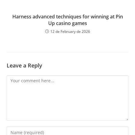
Harness advanced techniques for winning at Pin
Up casino games
12 de February de 2026
Leave a Reply