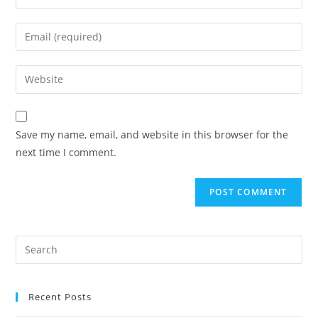
Save my name, email, and website in this browser for the
next time I comment.
Recent Posts