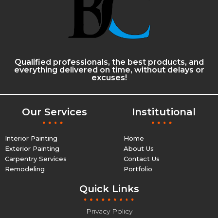
Qualified professionals, the best products, and
everything delivered on time, without delays or
excuses!
Our Services
Institutional
Interior Painting
Home
Exterior Painting
About Us
Carpentry Services
Contact Us
Remodeling
Portfolio
Quick Links
Privacy Policy