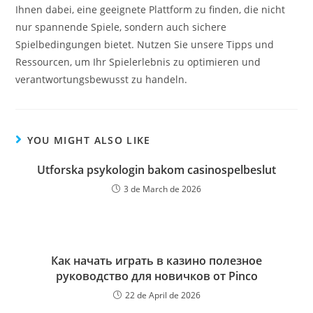
Ihnen dabei, eine geeignete Plattform zu finden, die nicht
nur spannende Spiele, sondern auch sichere
Spielbedingungen bietet. Nutzen Sie unsere Tipps und
Ressourcen, um Ihr Spielerlebnis zu optimieren und
verantwortungsbewusst zu handeln.
YOU MIGHT ALSO LIKE
Utforska psykologin bakom casinospelbeslut
3 de March de 2026
Как начать играть в казино полезное
руководство для новичков от Pinco
22 de April de 2026