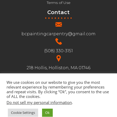
Terms of Use
Contact
bcpaintingcarpentry@gmail.com
(508) 330-3151
218 Hollis, Holliston, MA 01746
We use cookies on our website to give you the most
Follow us:
relevant experience by remembering your preferences
and repeat visits. By clicking “Ok”, you consent to the use
of ALL the cookies.
© 2021 BC Painting and Services - All Rights Reserved | Developed by:
Do not sell my personal information
.
Trajetória Do Sucesso
Cookie Settings
Ok