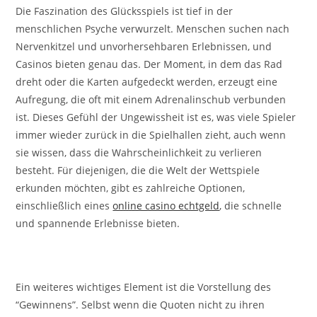
Die Faszination des Glücksspiels ist tief in der
menschlichen Psyche verwurzelt. Menschen suchen nach
Nervenkitzel und unvorhersehbaren Erlebnissen, und
Casinos bieten genau das. Der Moment, in dem das Rad
dreht oder die Karten aufgedeckt werden, erzeugt eine
Aufregung, die oft mit einem Adrenalinschub verbunden
ist. Dieses Gefühl der Ungewissheit ist es, was viele Spieler
immer wieder zurück in die Spielhallen zieht, auch wenn
sie wissen, dass die Wahrscheinlichkeit zu verlieren
besteht. Für diejenigen, die die Welt der Wettspiele
erkunden möchten, gibt es zahlreiche Optionen,
einschließlich eines
online casino echtgeld
, die schnelle
und spannende Erlebnisse bieten.
Ein weiteres wichtiges Element ist die Vorstellung des
“Gewinnens”. Selbst wenn die Quoten nicht zu ihren