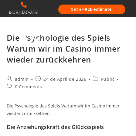
Get a FREE estimate
(508) 330-3151
Die Psychologie des Spiels
Warum wir im Casino immer
wieder zurückkehren
admin
24 de April de 2026
Public
0 Comments
Die Psychologie des Spiels Warum wir im Casino immer
wieder zurückkehren
Die Anziehungskraft des Glücksspiels