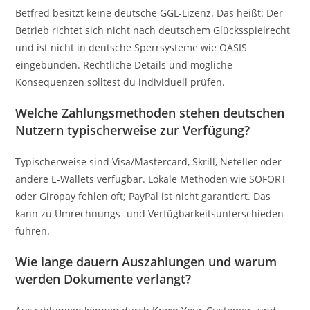
Betfred besitzt keine deutsche GGL‑Lizenz. Das heißt: Der
Betrieb richtet sich nicht nach deutschem Glücksspielrecht
und ist nicht in deutsche Sperrsysteme wie OASIS
eingebunden. Rechtliche Details und mögliche
Konsequenzen solltest du individuell prüfen.
Welche Zahlungsmethoden stehen deutschen
Nutzern typischerweise zur Verfügung?
Typischerweise sind Visa/Mastercard, Skrill, Neteller oder
andere E‑Wallets verfügbar. Lokale Methoden wie SOFORT
oder Giropay fehlen oft; PayPal ist nicht garantiert. Das
kann zu Umrechnungs- und Verfügbarkeitsunterschieden
führen.
Wie lange dauern Auszahlungen und warum
werden Dokumente verlangt?