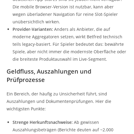
Die mobile Browser-Version ist nutzbar, kann aber
wegen überladener Navigation für reine Slot-Spieler
unübersichtlich wirken.
Provider-Varianten:
Anders als Anbieter, die auf
moderne Aggregatoren setzen, wirkt Betfred technisch
teils legacy‑basiert. Für Spieler bedeutet das: bewährte
Spiele, aber nicht immer die modernste Oberfläche oder
die breiteste Produktauswahl im Live-Segment.
Geldfluss, Auszahlungen und
Prüfprozesse
Ein Bereich, der häufig zu Unsicherheit führt, sind
Auszahlungen und Dokumentenprüfungen. Hier die
wichtigsten Punkte:
Strenge Herkunftsnachweise:
Ab gewissen
Auszahlungsbeträgen (Berichte deuten auf ~2.000