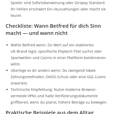
Spieler sind Sofortüberweisung oder Giropay Standard.
Ihr Fehlen erschwert Ein-/Auszahlungen oder macht sie
teurer.
Checkliste: Wann Betfred für dich Sinn
macht — und wann nicht
Wähle Betfred wenn: Du Wert auf ein etabliertes
UK‑Brand legst, spezifische Playtech‑Titel suchst oder
Sportwetten und Casino in einer Plattform kombinieren
willst.
Überlege es dir anders wenn: Du zwingend lokale
Zahlungsmethoden, OASIS‑Schutz oder eine GGL‑Lizenz
erwartest.
Technische Empfehlung: Nutze moderne Browser,
vermeide VPNs und halte Verifizierungsdokumente
griffbereit, wenn du planst, höhere Beträge zu bewegen.
Praktische Beispiele aus dem Alltag