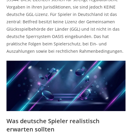
Vorgaben in ihren Jurisdiktionen, sie sind jedoch KEINE
deutsche GGL-Lizenz. Für Spieler in Deutschland ist das
zentral: Betfred besitzt keine Lizenz der Gemeinsamen
Glücksspielbehörde der Länder (GGL) und ist nicht in das
deutsche Sperrsystem OASIS eingebunden. Das hat
praktische Folgen beim Spielerschutz, bei Ein- und
Auszahlungen sowie bei rechtlichen Rahmenbedingungen.
Was deutsche Spieler realistisch
erwarten sollten