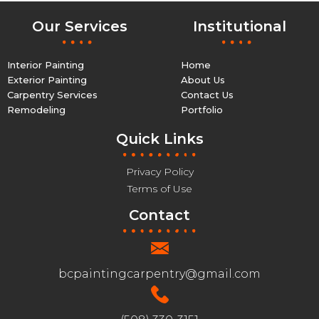
Our Services
Institutional
Interior Painting
Home
Exterior Painting
About Us
Carpentry Services
Contact Us
Remodeling
Portfolio
Quick Links
Privacy Policy
Terms of Use
Contact
bcpaintingcarpentry@gmail.com