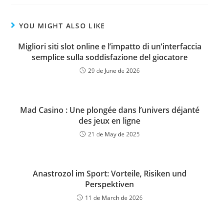
YOU MIGHT ALSO LIKE
Migliori siti slot online e l’impatto di un’interfaccia
semplice sulla soddisfazione del giocatore
29 de June de 2026
Mad Casino : Une plongée dans l’univers déjanté
des jeux en ligne
21 de May de 2025
Anastrozol im Sport: Vorteile, Risiken und
Perspektiven
11 de March de 2026