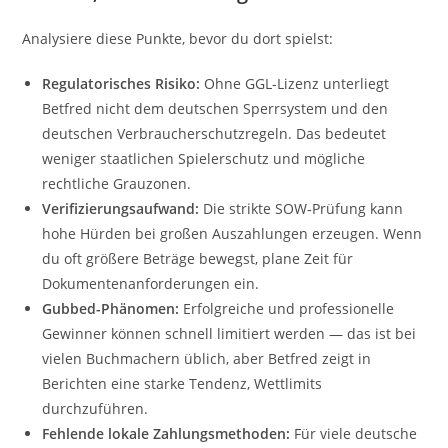
Analysiere diese Punkte, bevor du dort spielst:
Regulatorisches Risiko:
Ohne GGL-Lizenz unterliegt
Betfred nicht dem deutschen Sperrsystem und den
deutschen Verbraucherschutzregeln. Das bedeutet
weniger staatlichen Spielerschutz und mögliche
rechtliche Grauzonen.
Verifizierungsaufwand:
Die strikte SOW‑Prüfung kann
hohe Hürden bei großen Auszahlungen erzeugen. Wenn
du oft größere Beträge bewegst, plane Zeit für
Dokumentenanforderungen ein.
Gubbed-Phänomen:
Erfolgreiche und professionelle
Gewinner können schnell limitiert werden — das ist bei
vielen Buchmachern üblich, aber Betfred zeigt in
Berichten eine starke Tendenz, Wettlimits
durchzuführen.
Fehlende lokale Zahlungsmethoden:
Für viele deutsche