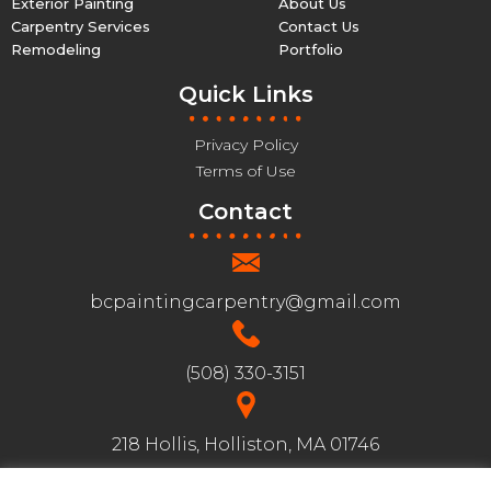
Exterior Painting
About Us
Carpentry Services
Contact Us
Remodeling
Portfolio
Quick Links
Privacy Policy
Terms of Use
Contact
bcpaintingcarpentry@gmail.com
(508) 330-3151
218 Hollis, Holliston, MA 01746