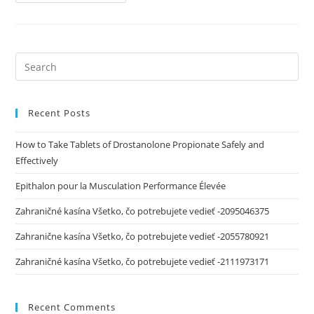
Recent Posts
How to Take Tablets of Drostanolone Propionate Safely and
Effectively
Epithalon pour la Musculation Performance Élevée
Zahraničné kasína Všetko, čo potrebujete vedieť -2095046375
Zahranične kasína Všetko, čo potrebujete vedieť -2055780921
Zahraničné kasína Všetko, čo potrebujete vedieť -2111973171
Recent Comments