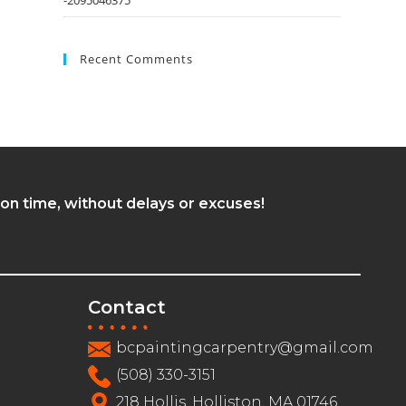
-2095046375
Recent Comments
 on time, without delays or excuses!
Contact
bcpaintingcarpentry@gmail.com
(508) 330-3151
218 Hollis, Holliston, MA 01746