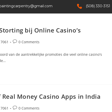
paintingcarpentry@gmail.com
(508) 330-3151
Home
Services
About Us
Contact
torting bij Online Casino’s
17061
0 Comments
hoord van de aantrekkelijke promoties die veel online casino's
 de…
of Real Money Casino Apps in India
17061
0 Comments