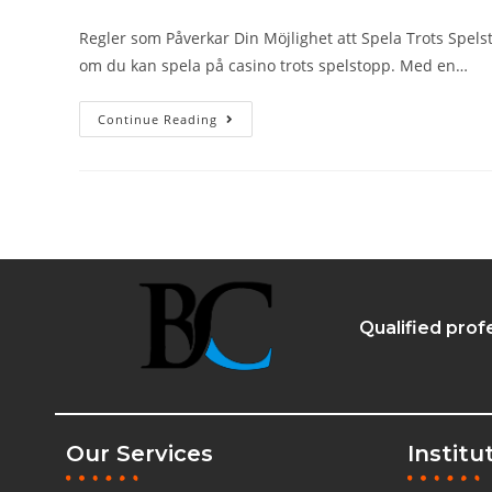
Regler som Påverkar Din Möjlighet att Spela Trots Spelst
om du kan spela på casino trots spelstopp. Med en…
Continue Reading
Qualified prof
Our Services
Institu