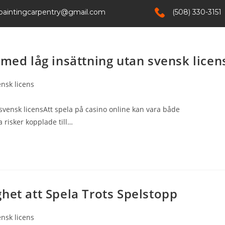
paintingcarpentry@gmail.com
(508) 330-3151
Home
Services
About Us
Contact
 med låg insättning utan svensk licen
nsk licens
svensk licensAtt spela på casino online kan vara både
risker kopplade till…
het att Spela Trots Spelstopp
nsk licens