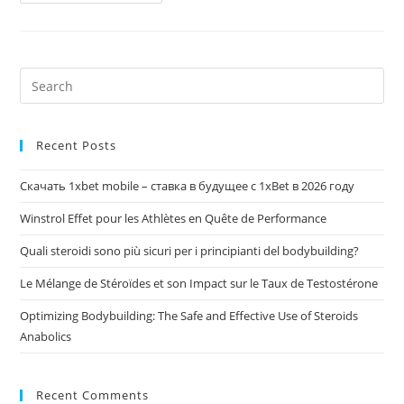
Recent Posts
Скачать 1xbet mobile – ставка в будущее с 1xBet в 2026 году
Winstrol Effet pour les Athlètes en Quête de Performance
Quali steroidi sono più sicuri per i principianti del bodybuilding?
Le Mélange de Stéroïdes et son Impact sur le Taux de Testostérone
Optimizing Bodybuilding: The Safe and Effective Use of Steroids
Anabolics
Recent Comments