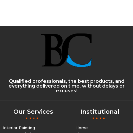
Qualified professionals, the best products, and
everything delivered on time, without delays or
excuses!
Our Services
Institutional
Interior Painting
Home