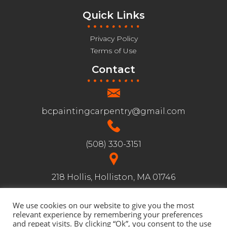
Quick Links
Privacy Policy
Terms of Use
Contact
bcpaintingcarpentry@gmail.com
(508) 330-3151
218 Hollis, Holliston, MA 01746
We use cookies on our website to give you the most
Follow us:
relevant experience by remembering your preferences
and repeat visits. By clicking “Ok”, you consent to the use