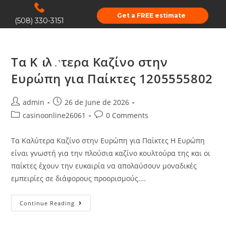
Get a FREE estimate
(508) 330-3151
Τα Καλύτερα Καζίνο στην
Ευρώπη για Παίκτες 1205555802
admin
26 de June de 2026
casinoonline26061
0 Comments
Τα Καλύτερα Καζίνο στην Ευρώπη για Παίκτες Η Ευρώπη
είναι γνωστή για την πλούσια καζίνο κουλτούρα της και οι
παίκτες έχουν την ευκαιρία να απολαύσουν μοναδικές
εμπειρίες σε διάφορους προορισμούς.…
Continue Reading