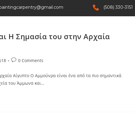
paintingcarpentry@gmail.com
(508) 330-3151
Home
Services
About Us
Contact
αι Η Σημασία του στην Αρχαία
618
0 Comments
ρχαία Αίγυπτο Ο Αμμούνρα είναι ένα από τα πιο σημαντικά
χεία του Άμμωνα και…