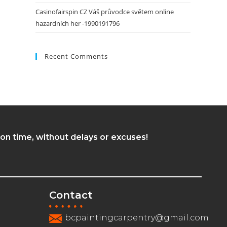
Casinofairspin CZ Váš průvodce světem online
hazardních her -1990191796
Recent Comments
 on time, without delays or excuses!
Contact
bcpaintingcarpentry@gmail.com