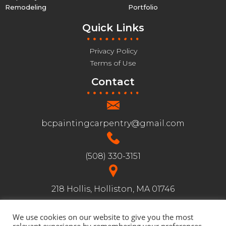
Remodeling
Portfolio
Quick Links
Privacy Policy
Terms of Use
Contact
bcpaintingcarpentry@gmail.com
(508) 330-3151
218 Hollis, Holliston, MA 01746
We use cookies on our website to give you the most
Follow us: