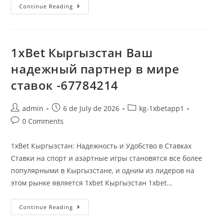
Continue Reading
1xBet Кыргызстан Ваш
надежный партнер в мире
ставок -67784214
admin
6 de July de 2026
kg-1xbetapp1
0 Comments
1xBet Кыргызстан: Надежность и Удобство в Ставках
Ставки на спорт и азартные игры становятся все более
популярными в Кыргызстане, и одним из лидеров на
этом рынке является 1xbet Кыргызстан 1xbet…
Continue Reading