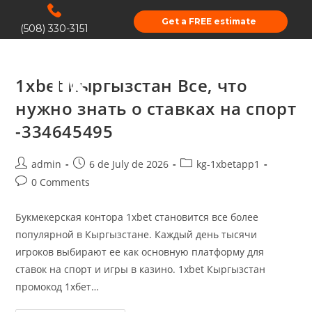
Get a FREE estimate
(508) 330-3151
1xbet Кыргызстан Все, что
нужно знать о ставках на спорт
-334645495
admin
6 de July de 2026
kg-1xbetapp1
0 Comments
Букмекерская контора 1xbet становится все более
популярной в Кыргызстане. Каждый день тысячи
игроков выбирают ее как основную платформу для
ставок на спорт и игры в казино. 1xbet Кыргызстан
промокод 1хбет…