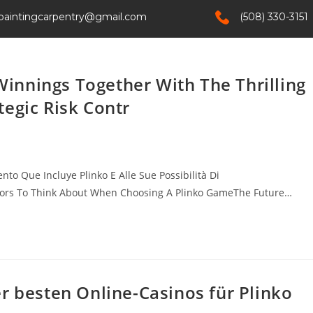
paintingcarpentry@gmail.com
(508) 330-3151
Home
Services
About Us
Contact
nnings Together With The Thrilling
egic Risk Contr
to Que Incluye Plinko E Alle Sue Possibilità Di
ctors To Think About When Choosing A Plinko GameThe Future…
r besten Online-Casinos für Plinko