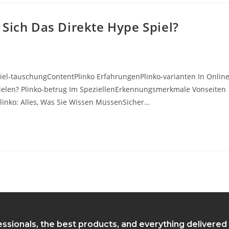
Sich Das Direkte Hype Spiel?
el-täuschungContentPlinko ErfahrungenPlinko-varianten In Online
pielen? Plinko-betrug Im SpeziellenErkennungsmerkmale Vonseiten
Plinko: Alles, Was Sie Wissen MüssenSicher…
essionals, the best products, and everything delivered