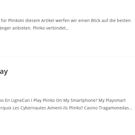
ür PlinkoIn diesem Artikel werfen wir einen Blick auf die besten
fänger anbieten. Plinko verbindet…
lay
ko En LigneCan I Play Plinko On My Smartphone? My Playsmart
rquoi Les Cybernautes Aiment-ils Plinko? Casino Tragamonedas…