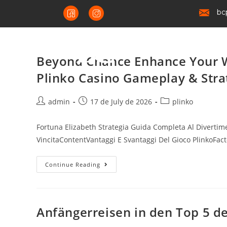
bc
Beyond Chance Enhance Your Wi
Plinko Casino Gameplay & Strat
admin
17 de July de 2026
plinko
Fortuna Elizabeth Strategia Guida Completa Al Divertimen
VincitaContentVantaggi E Svantaggi Del Gioco PlinkoFa
Continue Reading
Anfängerreisen in den Top 5 de