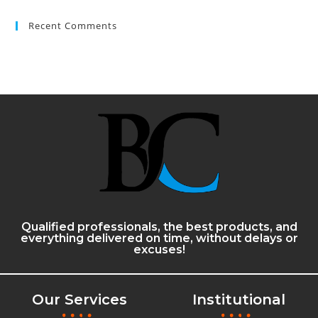
Recent Comments
Qualified professionals, the best products, and
everything delivered on time, without delays or
excuses!
Our Services
Institutional