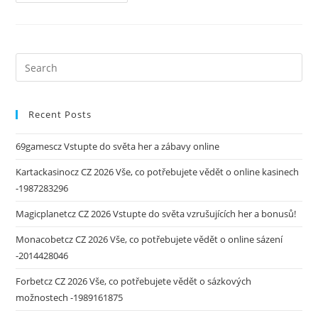
Recent Posts
69gamescz Vstupte do světa her a zábavy online
Kartackasinocz CZ 2026 Vše, co potřebujete vědět o online kasinech
-1987283296
Magicplanetcz CZ 2026 Vstupte do světa vzrušujících her a bonusů!
Monacobetcz CZ 2026 Vše, co potřebujete vědět o online sázení
-2014428046
Forbetcz CZ 2026 Vše, co potřebujete vědět o sázkových
možnostech -1989161875