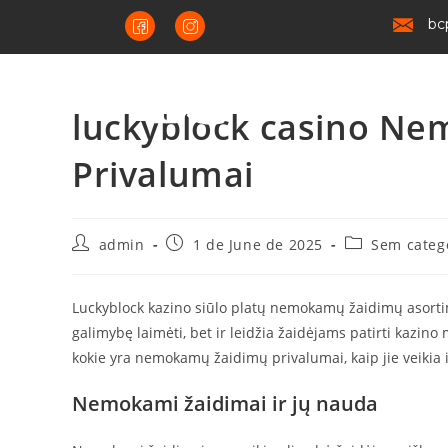
bc
luckyblock casino N
Privalumai
admin
1 de June de 2025
Sem categ
Luckyblock kazino siūlo platų nemokamų žaidimų asortimen
galimybę laimėti, bet ir leidžia žaidėjams patirti kazin
kokie yra nemokamų žaidimų privalumai, kaip jie veikia 
Nemokami žaidimai ir jų nauda