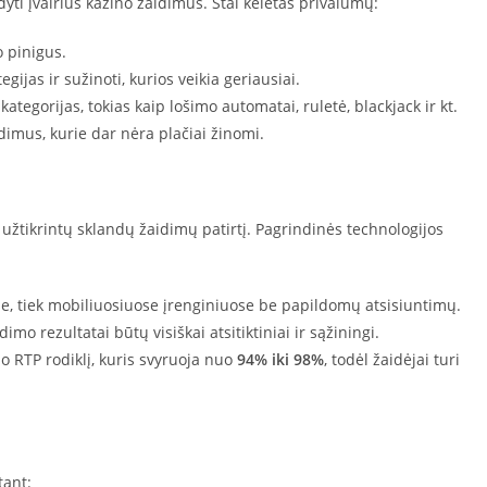
i įvairius kazino žaidimus. Štai keletas privalumų:
o pinigus.
egijas ir sužinoti, kurios veikia geriausiai.
tegorijas, tokias kaip lošimo automatai, ruletė, blackjack ir kt.
idimus, kurie dar nėra plačiai žinomi.
užtikrintų sklandų žaidimų patirtį. Pagrindinės technologijos
ose, tiek mobiliuosiuose įrenginiuose be papildomų atsisiuntimų.
dimo rezultatai būtų visiškai atsitiktiniai ir sąžiningi.
 RTP rodiklį, kuris svyruoja nuo
94% iki 98%
, todėl žaidėjai turi
tant: