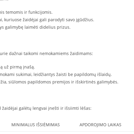
mis temomis ir funkcijomis.
mai, kuriuose žaidėjai gali parodyti savo įgūdžius.
ntys galimybę laimėti didelius prizus.
s, kurie dažnai taikomi nemokamiems žaidimams:
iją už pirmą įnašą.
okami sukimai, leidžiantys žaisti be papildomų išlaidų.
idžia, siūlomos papildomos premijos ir išskirtinės galimybės.
aidėjai galėtų lengvai įnešti ir išsiimti lėšas:
MINIMALUS IŠSIĖMIMAS
APDOROJIMO LAIKAS