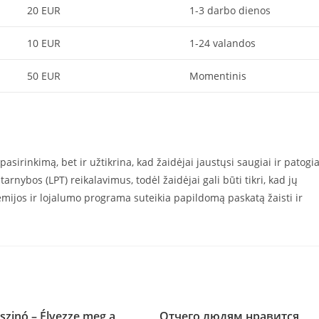
20 EUR
1-3 darbo dienos
10 EUR
1-24 valandos
50 EUR
Momentinis
irinkimą, bet ir užtikrina, kad žaidėjai jaustųsi saugiai ir patogia
arnybos (LPT) reikalavimus, todėl žaidėjai gali būti tikri, kad jų
mijos ir lojalumo programa suteikia papildomą paskatą žaisti ir
zinó – Élvezze meg a
Отчего людям нравится