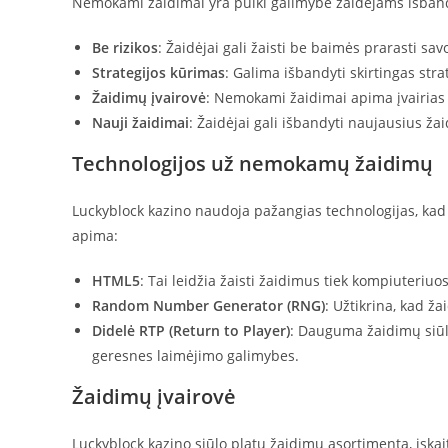
Nemokami žaidimai yra puiki galimybė žaidėjams išbandyt
Be rizikos
: Žaidėjai gali žaisti be baimės prarasti sav
Strategijos kūrimas
: Galima išbandyti skirtingas strat
Žaidimų įvairovė
: Nemokami žaidimai apima įvairias ka
Nauji žaidimai
: Žaidėjai gali išbandyti naujausius ža
Technologijos už nemokamų žaidimų
Luckyblock kazino naudoja pažangias technologijas, kad 
apima:
HTML5
: Tai leidžia žaisti žaidimus tiek kompiuteriu
Random Number Generator (RNG)
: Užtikrina, kad žai
Didelė RTP (Return to Player)
: Dauguma žaidimų siūlo
geresnes laimėjimo galimybes.
Žaidimų įvairovė
Luckyblock kazino siūlo platų žaidimų asortimentą, įskai