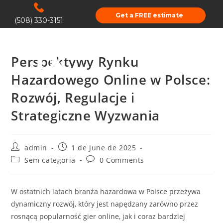
Get a FREE estimate
(508) 330-3151
Perspektywy Rynku
Hazardowego Online w Polsce:
Rozwój, Regulacje i
Strategiczne Wyzwania
admin
1 de June de 2025
Sem categoria
0 Comments
W ostatnich latach branża hazardowa w Polsce przeżywa
dynamiczny rozwój, który jest napędzany zarówno przez
rosnącą popularność gier online, jak i coraz bardziej