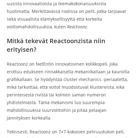
uusista innovaatioista ja teemakokonaisuuksista
huolimatta. Merkittävässä roolissa on pelit, jotka tarjoavat
sekä visuaalista elämyksellisyyttä että korkeita
voittomahdollisuuksia, kuten
Reactoonz
.
Mitkä tekevät Reactoonzista niin
erityisen?
Reactoonz on NetEntin innovatiivinen kolikkopeli, joka
erottuu edukseen rinnakkaisella mekaniikallaan ja kauniilla
grafiikallaan. Se hyödyntää cluster-mechanics -periaatetta,
mikä tarkoittaa, että voitot muodostuvat klustereista, eikä
perinteisestä rivistä tai kolmen saman numeron
yhdistelmästä. Tämä mekanismi luo suurempia
mahdollisuuksia suurvoittoihin ja pitää pelaajan
jännityksen korkealla.
Teknisesti, Reactoonz on 7×7-kokoisen peliruudukon peli,