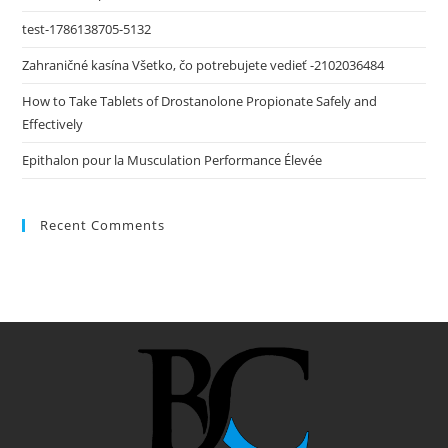
test-1786138705-5132
Zahraničné kasína Všetko, čo potrebujete vedieť -2102036484
How to Take Tablets of Drostanolone Propionate Safely and
Effectively
Epithalon pour la Musculation Performance Élevée
Recent Comments