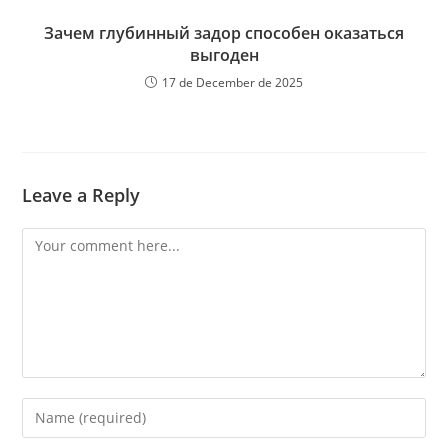
Зачем глубинный задор способен оказаться
выгоден
17 de December de 2025
Leave a Reply