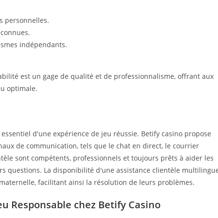
s personnelles.
reconnues.
anismes indépendants.
abilité est un gage de qualité et de professionnalisme, offrant aux
eu optimale.
t essentiel d'une expérience de jeu réussie. Betify casino propose
anaux de communication, tels que le chat en direct, le courrier
ntèle sont compétents, professionnels et toujours prêts à aider les
s questions. La disponibilité d'une assistance clientèle multilingu
ernelle, facilitant ainsi la résolution de leurs problèmes.
eu Responsable chez Betify Casino