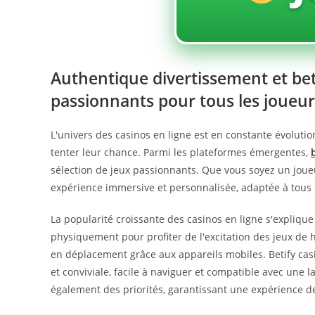
Authentique divertissement et beti
passionnants pour tous les joueur
L'univers des casinos en ligne est en constante évolutio
tenter leur chance. Parmi les plateformes émergentes,
sélection de jeux passionnants. Que vous soyez un jou
expérience immersive et personnalisée, adaptée à tous 
La popularité croissante des casinos en ligne s'explique
physiquement pour profiter de l'excitation des jeux de h
en déplacement grâce aux appareils mobiles. Betify casi
et conviviale, facile à naviguer et compatible avec une 
également des priorités, garantissant une expérience de 