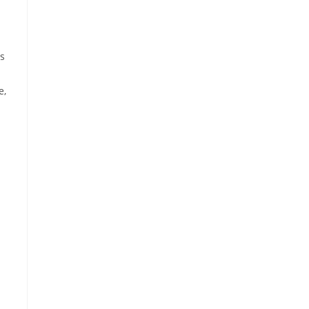
es
e,