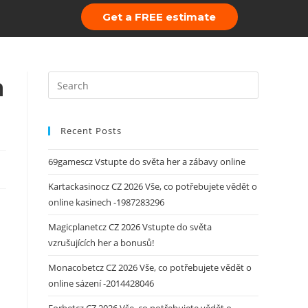
Get a FREE estimate
 Us
Portfolio
n
Recent Posts
69gamescz Vstupte do světa her a zábavy online
Kartackasinocz CZ 2026 Vše, co potřebujete vědět o
online kasinech -1987283296
Magicplanetcz CZ 2026 Vstupte do světa
vzrušujících her a bonusů!
Monacobetcz CZ 2026 Vše, co potřebujete vědět o
online sázení -2014428046