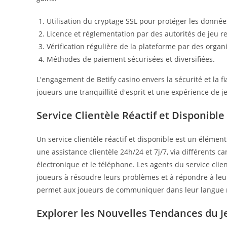
Utilisation du cryptage SSL pour protéger les donnée
Licence et réglementation par des autorités de jeu 
Vérification régulière de la plateforme par des org
Méthodes de paiement sécurisées et diversifiées.
L'engagement de Betify casino envers la sécurité et la fi
joueurs une tranquillité d'esprit et une expérience de j
Service Clientèle Réactif et Disponible
Un service clientèle réactif et disponible est un élémen
une assistance clientèle 24h/24 et 7j/7, via différents c
électronique et le téléphone. Les agents du service clie
joueurs à résoudre leurs problèmes et à répondre à leur
permet aux joueurs de communiquer dans leur langue mat
Explorer les Nouvelles Tendances du J