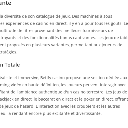
vante
 la diversité de son catalogue de jeux. Des machines à sous
s expériences de casino en direct, il y en a pour tous les goûts. L
ltitude de titres provenant des meilleurs fournisseurs de
ttrayants et des fonctionnalités bonus captivantes. Les jeux de tabl
lement proposés en plusieurs variantes, permettant aux joueurs de
tratégies.
n Totale
éaliste et immersive, Betify casino propose une section dédiée aux
aming vidéo en haute définition, les joueurs peuvent interagir avec
fitant de l'ambiance authentique d'un casino terrestre. Les jeux de
ckjack en direct, le baccarat en direct et le poker en direct, offrant
e jeux de hasard. L'interaction avec les croupiers et les autres
eu, la rendant encore plus excitante et divertissante.