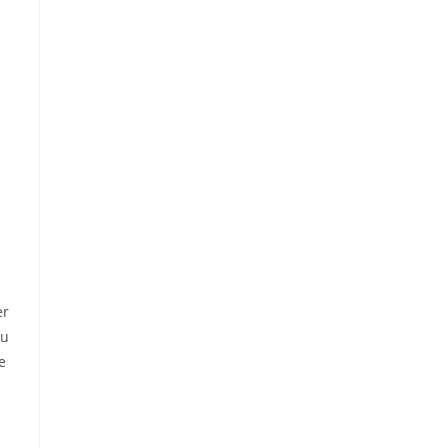
er
ou
e