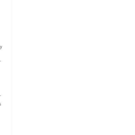
fy
r
r
s