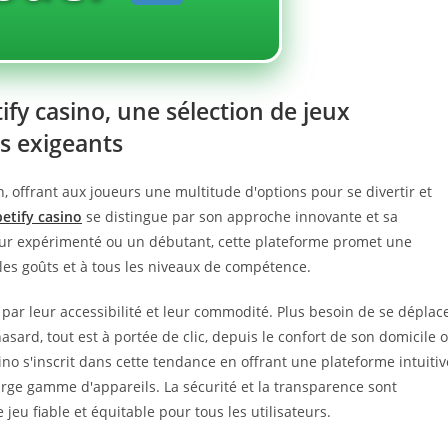
fy casino, une sélection de jeux
s exigeants
n, offrant aux joueurs une multitude d'options pour se divertir et
betify casino
se distingue par son approche innovante et sa
eur expérimenté ou un débutant, cette plateforme promet une
les goûts et à tous les niveaux de compétence.
 par leur accessibilité et leur commodité. Plus besoin de se déplac
asard, tout est à portée de clic, depuis le confort de son domicile 
no s'inscrit dans cette tendance en offrant une plateforme intuitiv
large gamme d'appareils. La sécurité et la transparence sont
jeu fiable et équitable pour tous les utilisateurs.