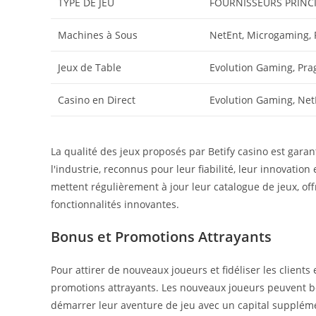
TYPE DE JEU
FOURNISSEURS PRINC
Machines à Sous
NetEnt, Microgaming, 
Jeux de Table
Evolution Gaming, Pra
Casino en Direct
Evolution Gaming, Net
La qualité des jeux proposés par Betify casino est garan
l'industrie, reconnus pour leur fiabilité, leur innovati
mettent régulièrement à jour leur catalogue de jeux, of
fonctionnalités innovantes.
Bonus et Promotions Attrayants
Pour attirer de nouveaux joueurs et fidéliser les client
promotions attrayants. Les nouveaux joueurs peuvent b
démarrer leur aventure de jeu avec un capital supplém