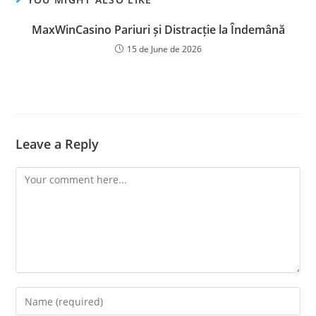
MaxWinCasino Pariuri și Distracție la Îndemână
15 de June de 2026
Leave a Reply