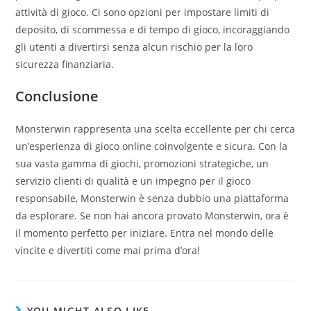
attività di gioco. Ci sono opzioni per impostare limiti di
deposito, di scommessa e di tempo di gioco, incoraggiando
gli utenti a divertirsi senza alcun rischio per la loro
sicurezza finanziaria.
Conclusione
Monsterwin rappresenta una scelta eccellente per chi cerca
un’esperienza di gioco online coinvolgente e sicura. Con la
sua vasta gamma di giochi, promozioni strategiche, un
servizio clienti di qualità e un impegno per il gioco
responsabile, Monsterwin è senza dubbio una piattaforma
da esplorare. Se non hai ancora provato Monsterwin, ora è
il momento perfetto per iniziare. Entra nel mondo delle
vincite e divertiti come mai prima d’ora!
YOU MIGHT ALSO LIKE