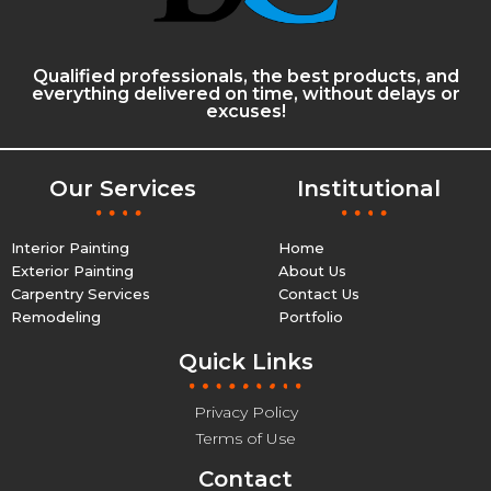
Qualified professionals, the best products, and
everything delivered on time, without delays or
excuses!
Our Services
Institutional
Interior Painting
Home
Exterior Painting
About Us
Carpentry Services
Contact Us
Remodeling
Portfolio
Quick Links
Privacy Policy
Terms of Use
Contact