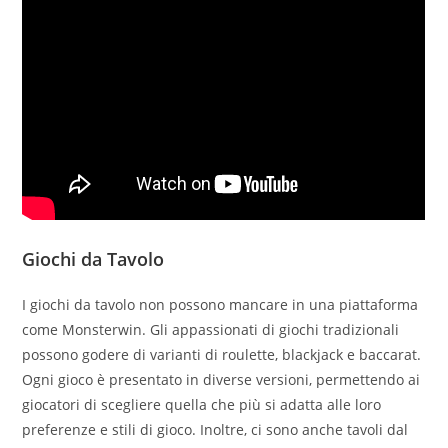
Giochi da Tavolo
I giochi da tavolo non possono mancare in una piattaforma
come Monsterwin. Gli appassionati di giochi tradizionali
possono godere di varianti di roulette, blackjack e baccarat.
Ogni gioco è presentato in diverse versioni, permettendo ai
giocatori di scegliere quella che più si adatta alle loro
preferenze e stili di gioco. Inoltre, ci sono anche tavoli dal