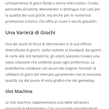
un’esperienza di gioco fluida e senza interruzioni. Creata
pensando all’utente, Monsterwin si distingue non solo per
la qualità dei suoi giochi, ma anche per le numerose
promozioni e bonus che offre ai nuovi e vecchi giocatori.
Una Varietà di Giochi
Uno dei punti di forza di Monsterwin è la sua offerta
diversificata di giochi. Dalla roulette al blackjack, dai giochi
di carte alle slot tematiche, gli utenti possono trovare una
vasta selezione che soddisfa quasi ogni preferenza. La
piattaforma collabora con alcuni dei migliori fornitori di
software di gioco del mercato, garantendo così la massima
qualità, sia dal punto di vista grafico che del gameplay.
Slot Machine
Le slot machine rappresentano una delle attrazioni
principali di Monsterwin. Con una buone percentuale di