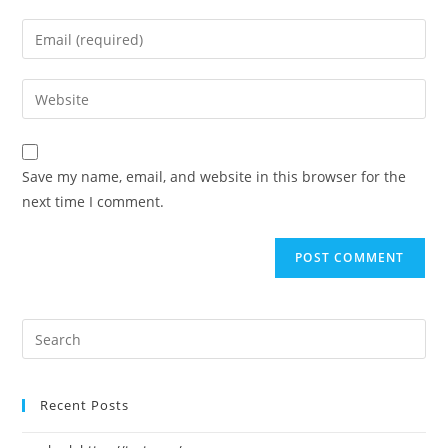
Save my name, email, and website in this browser for the
next time I comment.
Recent Posts