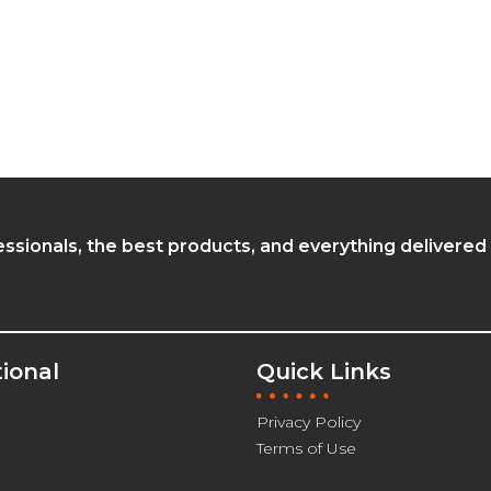
essionals, the best products, and everything delivered
tional
Quick Links
Privacy Policy
Terms of Use