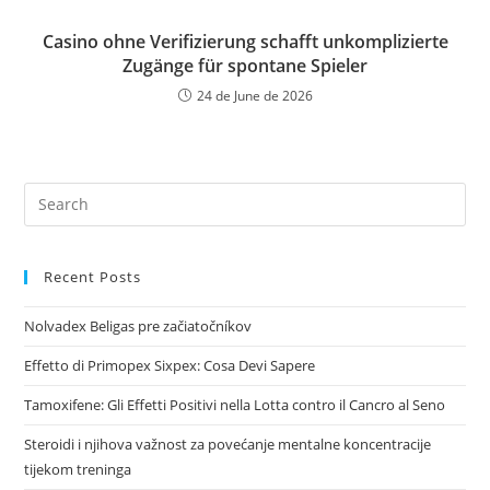
Casino ohne Verifizierung schafft unkomplizierte
Zugänge für spontane Spieler
24 de June de 2026
Recent Posts
Nolvadex Beligas pre začiatočníkov
Effetto di Primopex Sixpex: Cosa Devi Sapere
Tamoxifene: Gli Effetti Positivi nella Lotta contro il Cancro al Seno
Steroidi i njihova važnost za povećanje mentalne koncentracije
tijekom treninga