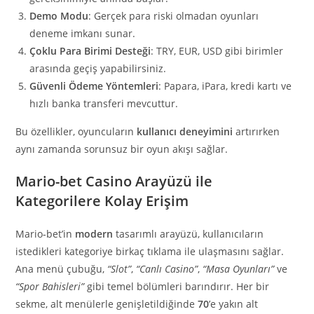
Demo Modu
: Gerçek para riski olmadan oyunları
deneme imkanı sunar.
Çoklu Para Birimi Desteği
: TRY, EUR, USD gibi birimler
arasında geçiş yapabilirsiniz.
Güvenli Ödeme Yöntemleri
: Papara, iPara, kredi kartı ve
hızlı banka transferi mevcuttur.
Bu özellikler, oyuncuların
kullanıcı deneyimini
artırırken
aynı zamanda sorunsuz bir oyun akışı sağlar.
Mario-bet Casino Arayüzü ile
Kategorilere Kolay Erişim
Mario‑bet’in
modern
tasarımlı arayüzü, kullanıcıların
istedikleri kategoriye birkaç tıklama ile ulaşmasını sağlar.
Ana menü çubuğu,
“Slot”
,
“Canlı Casino”
,
“Masa Oyunları”
ve
“Spor Bahisleri”
gibi temel bölümleri barındırır. Her bir
sekme, alt menülerle genişletildiğinde
70
’e yakın alt