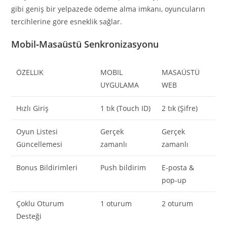
gibi geniş bir yelpazede ödeme alma imkanı, oyuncuların
tercihlerine göre esneklik sağlar.
Mobil‑Masaüstü Senkronizasyonu
ÖZELLIK
MOBIL
MASAÜSTÜ
UYGULAMA
WEB
Hızlı Giriş
1 tık (Touch ID)
2 tık (Şifre)
Oyun Listesi
Gerçek
Gerçek
Güncellemesi
zamanlı
zamanlı
Bonus Bildirimleri
Push bildirim
E‑posta &
pop-up
Çoklu Oturum
1 oturum
2 oturum
Desteği