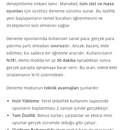
deneyimleme imkanı tanır. Mariobet,
tüm slot ve masa
oyunları
için ücretsiz deneme sürümü sunar. Bu özellik,
yeni başlayanların temel kuralları öğrenmesini ve
stratejilerini test etmesini sağlar.
Deneme oyunlarında kullanılan sanal para, gerçek para
yatırma şartı olmadan
sınırsız
dır. Ancak, kazanç elde
edilmez; bu sadece bir
öğrenme
aracıdır. Kullanıcıların
%78
’i, demo modda en az
30 dakika
oynadıktan sonra
gerçek parayla oynamaya karar verir. Bu oran, sektördeki
ortalamanın %10 üzerindedir.
Deneme modunun
teknik avantajları
şunlardır:
Hızlı Yükleme
: Yerel önbellek kullanımı sayesinde
oyunların başlatılması 2 saniye içinde gerçekleşir.
Tam Özellik
: Bonus turları, çarpanlar ve ekstra mini
oyunlar gerçek sürümde olduğu gibi çalışır.
Platform Bağımsızlığı
: Hem mobil hem de masaüstü