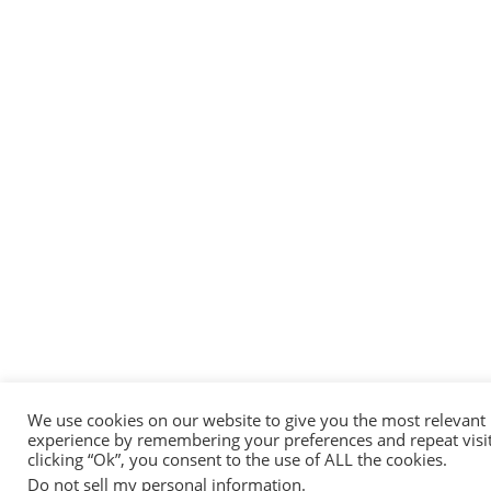
We use cookies on our website to give you the most relevant
experience by remembering your preferences and repeat visit
clicking “Ok”, you consent to the use of ALL the cookies.
Do not sell my personal information
.