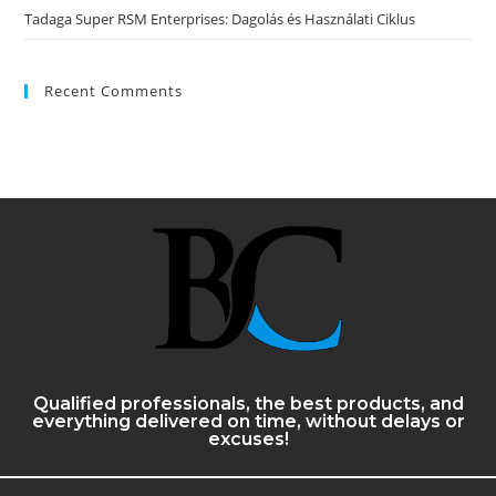
Tadaga Super RSM Enterprises: Dagolás és Használati Ciklus
Recent Comments
Qualified professionals, the best products, and
everything delivered on time, without delays or
excuses!