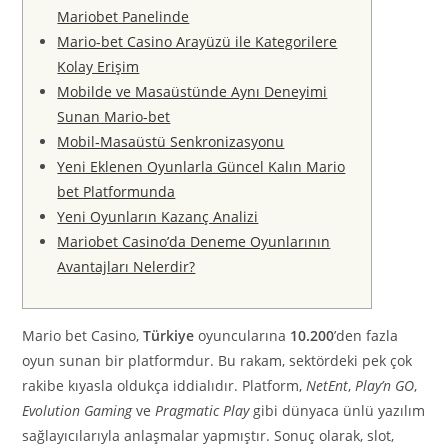
Mariobet Panelinde
Mario-bet Casino Arayüzü ile Kategorilere
Kolay Erişim
Mobilde ve Masaüstünde Aynı Deneyimi
Sunan Mario-bet
Mobil‑Masaüstü Senkronizasyonu
Yeni Eklenen Oyunlarla Güncel Kalın Mario
bet Platformunda
Yeni Oyunların Kazanç Analizi
Mariobet Casino’da Deneme Oyunlarının
Avantajları Nelerdir?
Mario bet Casino,
Türkiye
oyuncularına
10.200
’den fazla
oyun sunan bir platformdur. Bu rakam, sektördeki pek çok
rakibe kıyasla oldukça iddialıdır. Platform,
NetEnt
,
Play’n GO
,
Evolution Gaming
ve
Pragmatic Play
gibi dünyaca ünlü yazılım
sağlayıcılarıyla anlaşmalar yapmıştır. Sonuç olarak, slot,