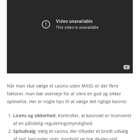
Når man skal vælge et casino uden MitID, er der flere
faktorer, man bør overveje for at sikre en god og sikker
oplevelse. Her er nogle tips til at vælge det rigtige kasino:
Licens og sikkerhed:
Kontroller, at kasinoet er licenseret
af en pålidelig reguleringsmyndighed.
Spiludvalg:
Vælg et casino, der tilbyder et bredt udvalg
af spil, herunder slots, bordspil og live dealer-spil.