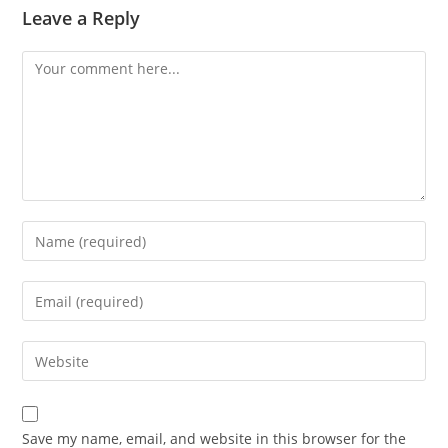
Leave a Reply
Save my name, email, and website in this browser for the