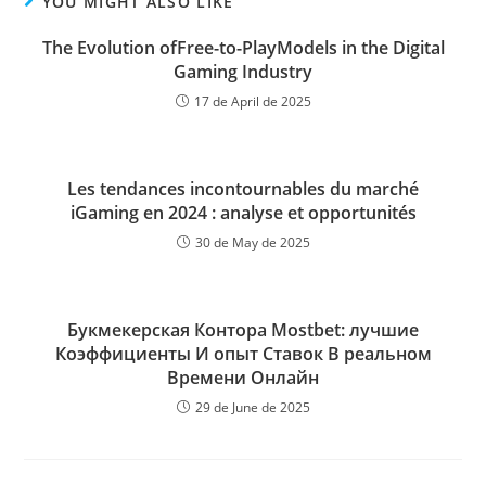
YOU MIGHT ALSO LIKE
The Evolution ofFree-to-PlayModels in the Digital
Gaming Industry
17 de April de 2025
Les tendances incontournables du marché
iGaming en 2024 : analyse et opportunités
30 de May de 2025
Букмекерская Контора Mostbet: лучшие
Коэффициенты И опыт Ставок В реальном
Времени Онлайн
29 de June de 2025