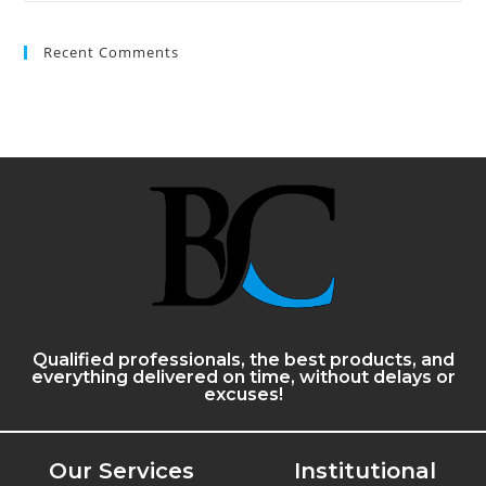
Recent Comments
Qualified professionals, the best products, and
everything delivered on time, without delays or
excuses!
Our Services
Institutional