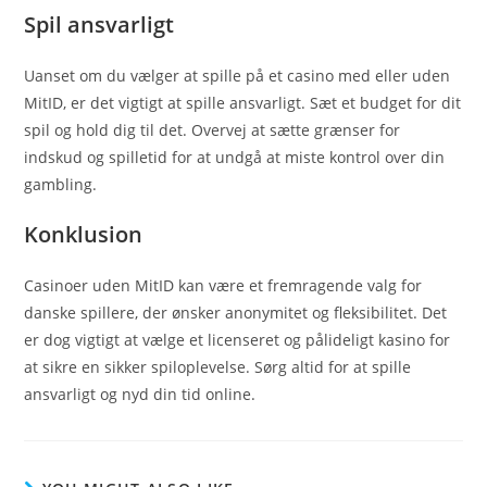
Spil ansvarligt
Uanset om du vælger at spille på et casino med eller uden
MitID, er det vigtigt at spille ansvarligt. Sæt et budget for dit
spil og hold dig til det. Overvej at sætte grænser for
indskud og spilletid for at undgå at miste kontrol over din
gambling.
Konklusion
Casinoer uden MitID kan være et fremragende valg for
danske spillere, der ønsker anonymitet og fleksibilitet. Det
er dog vigtigt at vælge et licenseret og pålideligt kasino for
at sikre en sikker spiloplevelse. Sørg altid for at spille
ansvarligt og nyd din tid online.