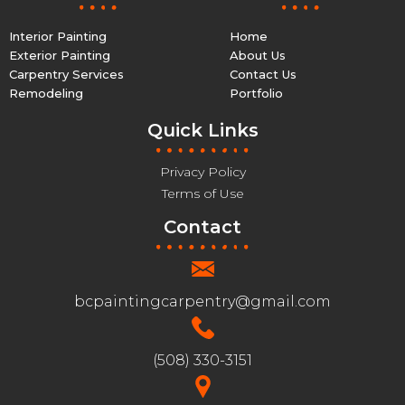
Interior Painting
Home
Exterior Painting
About Us
Carpentry Services
Contact Us
Remodeling
Portfolio
Quick Links
Privacy Policy
Terms of Use
Contact
bcpaintingcarpentry@gmail.com
(508) 330-3151